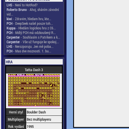
LHS
- Není to HotRod?
Roberto Bruno
- Ahoj, sháním závodní
vid...
kiwi
- Zdravim, hledam hru, kte...
PCH
- DeepSeek našel pouze toh...
Kuppa
- Hledám logickou hru z C6...
PCH
- Mdlý PCH má odzkoušený R...
Carpenter
- Souhlasím s Patrikem a k...
Carpenter
- Vše už funguje ke spokoj...
LHS
- Nerozporuju. Jen mě poba...
PCH
- Mas dve moznosti. 1. bu...
HRA
Tatta-Dash 3
Herní styl
Boulder Dash
Multiplayer
Bez multiplayeru
Rok vydání
1995