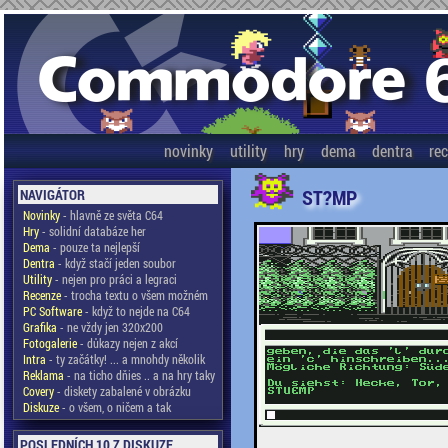
novinky
utility
hry
dema
dentra
re
ST?MP
NAVIGÁTOR
Novinky
- hlavně ze světa C64
Hry
- solidní databáze her
Dema
- pouze ta nejlepší
Dentra
- když stačí jeden soubor
Utility
- nejen pro práci a legraci
Recenze
- trocha textu o všem možném
PC Software
- když to nejde na C64
Grafika
- ne vždy jen 320x200
Fotogalerie
- důkazy nejen z akcí
Intra
- ty začátky! ... a mnohdy několik
Reklama
- na ticho dňies .. a na hry taky
Covery
- diskety zabalené v obrázku
Diskuze
- o všem, o ničem a tak
POSLEDNÍCH 10 Z DISKUZE