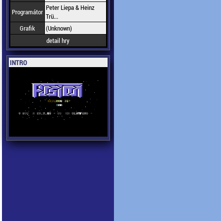
Peter Liepa & Heinz
Programátor
Trü...
Grafik
(Unknown)
detail hry
INTRO