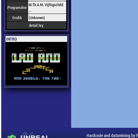
M.Th.A.M. Vijftigschild
Programátor
...
Grafik
(Unknown)
detail hry
INTRO
Hardcode and datamining by 