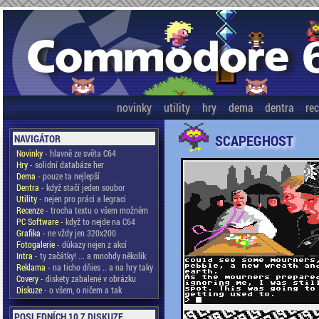
novinky
utility
hry
dema
dentra
re
SCAPEGHOST
NAVIGÁTOR
Novinky
- hlavně ze světa C64
Hry
- solidní databáze her
Dema
- pouze ta nejlepší
Dentra
- když stačí jeden soubor
Utility
- nejen pro práci a legraci
Recenze
- trocha textu o všem možném
PC Software
- když to nejde na C64
Grafika
- ne vždy jen 320x200
Fotogalerie
- důkazy nejen z akcí
Intra
- ty začátky! ... a mnohdy několik
Reklama
- na ticho dňies .. a na hry taky
Covery
- diskety zabalené v obrázku
Diskuze
- o všem, o ničem a tak
POSLEDNÍCH 10 Z DISKUZE