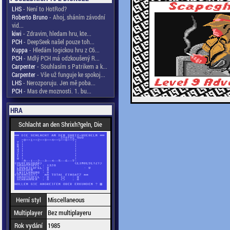
LHS
- Není to HotRod?
Roberto Bruno
- Ahoj, sháním závodní
vid...
kiwi
- Zdravim, hledam hru, kte...
PCH
- DeepSeek našel pouze toh...
Kuppa
- Hledám logickou hru z C6...
PCH
- Mdlý PCH má odzkoušený R...
Carpenter
- Souhlasím s Patrikem a k...
Carpenter
- Vše už funguje ke spokoj...
LHS
- Nerozporuju. Jen mě poba...
PCH
- Mas dve moznosti. 1. bu...
HRA
Schlacht an den Shrixh?geln, Die
Herní styl
Miscellaneous
Multiplayer
Bez multiplayeru
Rok vydání
1985