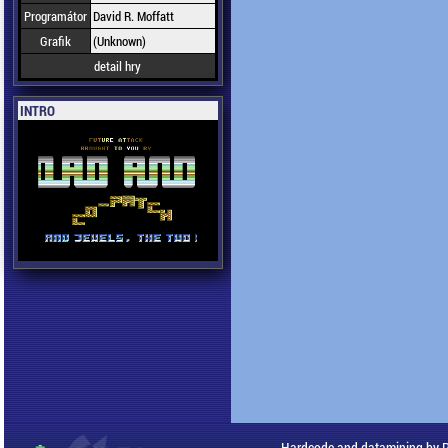
Programátor
David R. Moffatt
Grafik
(Unknown)
detail hry
INTRO
Hardcode and datamining by 