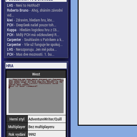
LHS
- Není to HotRod?
Roberto Bruno
- Ahoj, sháním závodní
vid...
kiwi
- Zdravim, hledam hru, kte...
PCH
- DeepSeek našel pouze toh...
Kuppa
- Hledám logickou hru z C6...
PCH
- Mdlý PCH má odzkoušený R...
Carpenter
- Souhlasím s Patrikem a k...
Carpenter
- Vše už funguje ke spokoj...
LHS
- Nerozporuju. Jen mě poba...
PCH
- Mas dve moznosti. 1. bu...
HRA
West
Herní styl
AdventureWriter/Quill
Multiplayer
Bez multiplayeru
Rok vydání
9992