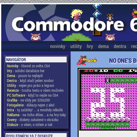
novinky
utility
hry
dema
dentra
re
NO ONE'S 
NAVIGÁTOR
Novinky
- hlavně ze světa C64
Hry
- solidní databáze her
Dema
- pouze ta nejlepší
Dentra
- když stačí jeden soubor
Utility
- nejen pro práci a legraci
Recenze
- trocha textu o všem možném
PC Software
- když to nejde na C64
Grafika
- ne vždy jen 320x200
Fotogalerie
- důkazy nejen z akcí
Intra
- ty začátky! ... a mnohdy několik
Reklama
- na ticho dňies .. a na hry taky
Covery
- diskety zabalené v obrázku
Diskuze
- o všem, o ničem a tak
POSLEDNÍCH 10 Z DISKUZE