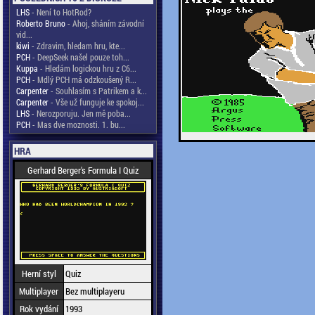
LHS
- Není to HotRod?
Roberto Bruno
- Ahoj, sháním závodní
vid...
kiwi
- Zdravim, hledam hru, kte...
PCH
- DeepSeek našel pouze toh...
Kuppa
- Hledám logickou hru z C6...
PCH
- Mdlý PCH má odzkoušený R...
Carpenter
- Souhlasím s Patrikem a k...
Carpenter
- Vše už funguje ke spokoj...
LHS
- Nerozporuju. Jen mě poba...
PCH
- Mas dve moznosti. 1. bu...
HRA
Gerhard Berger's Formula I Quiz
Herní styl
Quiz
Multiplayer
Bez multiplayeru
Rok vydání
1993