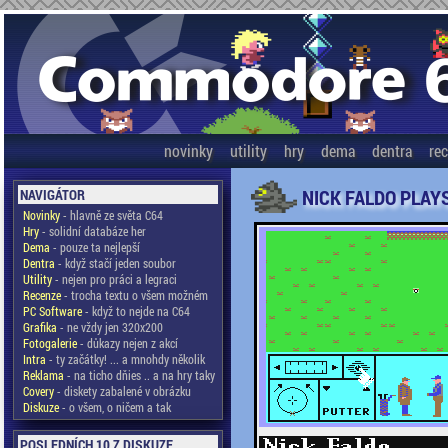
novinky
utility
hry
dema
dentra
re
NICK FALDO PLAY
NAVIGÁTOR
Novinky
- hlavně ze světa C64
Hry
- solidní databáze her
Dema
- pouze ta nejlepší
Dentra
- když stačí jeden soubor
Utility
- nejen pro práci a legraci
Recenze
- trocha textu o všem možném
PC Software
- když to nejde na C64
Grafika
- ne vždy jen 320x200
Fotogalerie
- důkazy nejen z akcí
Intra
- ty začátky! ... a mnohdy několik
Reklama
- na ticho dňies .. a na hry taky
Covery
- diskety zabalené v obrázku
Diskuze
- o všem, o ničem a tak
POSLEDNÍCH 10 Z DISKUZE