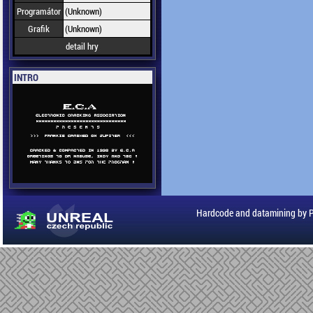
Programátor
(Unknown)
Grafik
(Unknown)
detail hry
INTRO
Hardcode and datamining by 