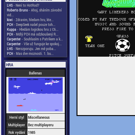
LHS
- Není to HotRod?
Roberto Bruno
- Ahoj, sháním závodní
vid...
kiwi
- Zdravim, hledam hru, kte...
PCH
- DeepSeek našel pouze toh...
Kuppa
- Hledám logickou hru z C6...
PCH
- Mdlý PCH má odzkoušený R...
Carpenter
- Souhlasím s Patrikem a k...
Carpenter
- Vše už funguje ke spokoj...
LHS
- Nerozporuju. Jen mě poba...
PCH
- Mas dve moznosti. 1. bu...
HRA
Ballenas
Herní styl
Miscellaneous
Multiplayer
Bez multiplayeru
Rok vydání
1985