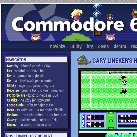
novinky
utility
hry
dema
dentra
re
GARY LINEKER'S 
NAVIGÁTOR
Novinky
- hlavně ze světa C64
Hry
- solidní databáze her
Dema
- pouze ta nejlepší
Dentra
- když stačí jeden soubor
Utility
- nejen pro práci a legraci
Recenze
- trocha textu o všem možném
PC Software
- když to nejde na C64
Grafika
- ne vždy jen 320x200
Fotogalerie
- důkazy nejen z akcí
Intra
- ty začátky! ... a mnohdy několik
Reklama
- na ticho dňies .. a na hry taky
Covery
- diskety zabalené v obrázku
Diskuze
- o všem, o ničem a tak
POSLEDNÍCH 10 Z DISKUZE