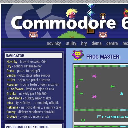
novinky
utility
hry
dema
dentra
re
FROG MASTER
NAVIGÁTOR
Novinky
- hlavně ze světa C64
Hry
- solidní databáze her
Dema
- pouze ta nejlepší
Dentra
- když stačí jeden soubor
Utility
- nejen pro práci a legraci
Recenze
- trocha textu o všem možném
PC Software
- když to nejde na C64
Grafika
- ne vždy jen 320x200
Fotogalerie
- důkazy nejen z akcí
Intra
- ty začátky! ... a mnohdy několik
Reklama
- na ticho dňies .. a na hry taky
Covery
- diskety zabalené v obrázku
Diskuze
- o všem, o ničem a tak
POSLEDNÍCH 10 Z DISKUZE