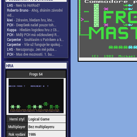
LHS
- Není to HotRod?
Roberto Bruno
- Ahoj, sháním závodní
vid...
kiwi
- Zdravim, hledam hru, kte...
PCH
- DeepSeek našel pouze toh...
Kuppa
- Hledám logickou hru z C6...
PCH
- Mdlý PCH má odzkoušený R...
Carpenter
- Souhlasím s Patrikem a k...
Carpenter
- Vše už funguje ke spokoj...
LHS
- Nerozporuju. Jen mě poba...
PCH
- Mas dve moznosti. 1. bu...
HRA
Frogs 64
Herní styl
Logical Game
Multiplayer
Bez multiplayeru
Rok vydání
1986