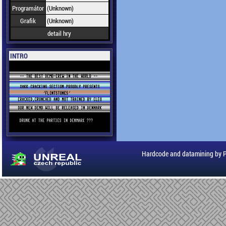
Programátor
(Unknown)
Grafik
(Unknown)
detail hry
INTRO
Hardcode and datamining by 