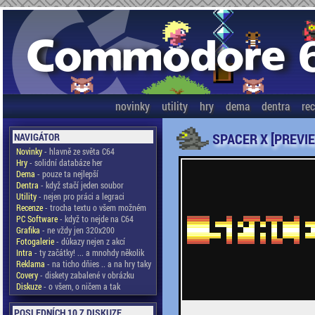
novinky
utility
hry
dema
dentra
re
SPACER X [PREVI
NAVIGÁTOR
Novinky
- hlavně ze světa C64
Hry
- solidní databáze her
Dema
- pouze ta nejlepší
Dentra
- když stačí jeden soubor
Utility
- nejen pro práci a legraci
Recenze
- trocha textu o všem možném
PC Software
- když to nejde na C64
Grafika
- ne vždy jen 320x200
Fotogalerie
- důkazy nejen z akcí
Intra
- ty začátky! ... a mnohdy několik
Reklama
- na ticho dňies .. a na hry taky
Covery
- diskety zabalené v obrázku
Diskuze
- o všem, o ničem a tak
POSLEDNÍCH 10 Z DISKUZE