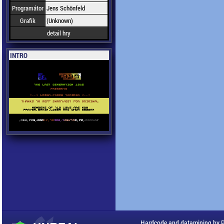
Programátor
Jens Schönfeld
Grafik
(Unknown)
detail hry
INTRO
Hardcode and datamining by 