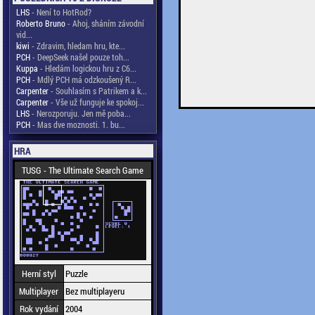
LHS
- Není to HotRod?
Roberto Bruno
- Ahoj, sháním závodní
vid...
kiwi
- Zdravim, hledam hru, kte...
PCH
- DeepSeek našel pouze toh...
Kuppa
- Hledám logickou hru z C6...
PCH
- Mdlý PCH má odzkoušený R...
Carpenter
- Souhlasím s Patrikem a k...
Carpenter
- Vše už funguje ke spokoj...
LHS
- Nerozporuju. Jen mě poba...
PCH
- Mas dve moznosti. 1. bu...
HRA
TUSG - The Ultimate Search Game
Herní styl
Puzzle
Multiplayer
Bez multiplayeru
Rok vydání
2004