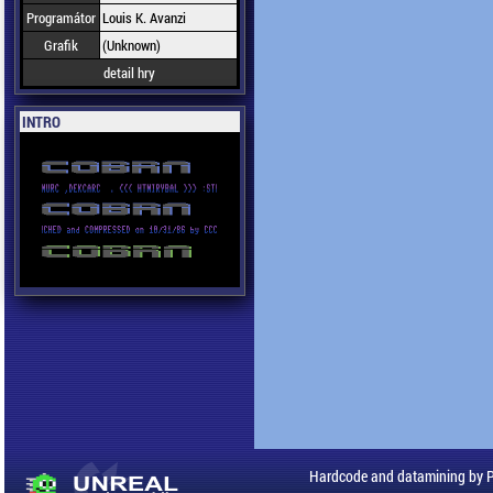
Programátor
Louis K. Avanzi
Grafik
(Unknown)
detail hry
INTRO
Hardcode and datamining by 