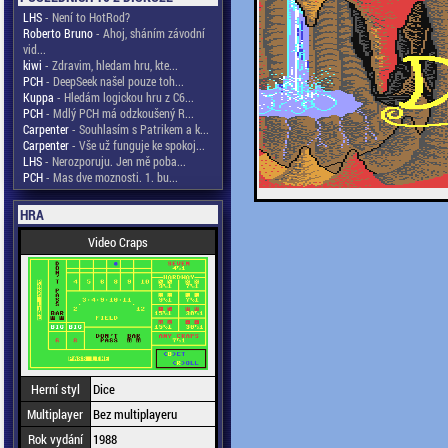
LHS
- Není to HotRod?
Roberto Bruno
- Ahoj, sháním závodní
vid...
kiwi
- Zdravim, hledam hru, kte...
PCH
- DeepSeek našel pouze toh...
Kuppa
- Hledám logickou hru z C6...
PCH
- Mdlý PCH má odzkoušený R...
Carpenter
- Souhlasím s Patrikem a k...
Carpenter
- Vše už funguje ke spokoj...
LHS
- Nerozporuju. Jen mě poba...
PCH
- Mas dve moznosti. 1. bu...
HRA
Video Craps
Herní styl
Dice
Multiplayer
Bez multiplayeru
Rok vydání
1988