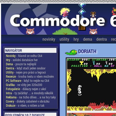
novinky
utility
hry
dema
dentra
re
DORIATH
NAVIGÁTOR
Novinky
- hlavně ze světa C64
Hry
- solidní databáze her
Dema
- pouze ta nejlepší
Dentra
- když stačí jeden soubor
Utility
- nejen pro práci a legraci
Recenze
- trocha textu o všem možném
PC Software
- když to nejde na C64
Grafika
- ne vždy jen 320x200
Fotogalerie
- důkazy nejen z akcí
Intra
- ty začátky! ... a mnohdy několik
Reklama
- na ticho dňies .. a na hry taky
Covery
- diskety zabalené v obrázku
Diskuze
- o všem, o ničem a tak
POSLEDNÍCH 10 Z DISKUZE