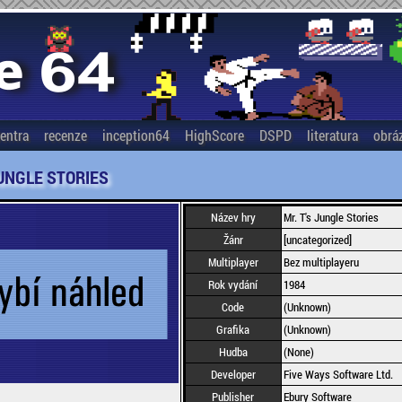
entra
recenze
inception64
HighScore
DSPD
literatura
obrá
JUNGLE STORIES
Název hry
Mr. T's Jungle Stories
Žánr
[uncategorized]
Multiplayer
Bez multiplayeru
Rok vydání
1984
Code
(Unknown)
Grafika
(Unknown)
Hudba
(None)
Developer
Five Ways Software Ltd.
Publisher
Ebury Software