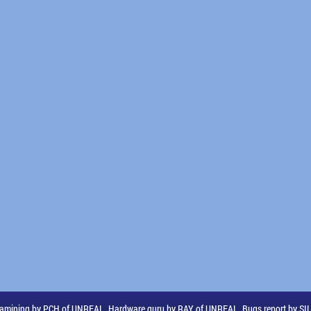
amining by PCH of UNREAL, Hardware guru by RAY of UNREAL, Bugs report by S