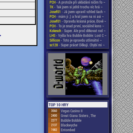
PCH
- A protože při ukládání ničím fo ~
TK
- Tak jsem si ještě trochu víc hrá ~
Josef01
- Já jsem upravil vzhled šach ~
PCH
- mám ji ;) a hral jsem na ni asi ~
Josef01
- Opravdu krásná práce, člově ~
PCH
- To je snad první, sociálně kons ~
Kokesch
- Super. Ale proč děkovat rod ~
>
LHS
- Vyšla hra Bubble Bobble: Lost C ~
Sillicon
- Toto je opravdu utlimátní ~
sc128
- Super práce! Děkuji. Chybí mi ~
TOP 10 HRY
3560
Vegas Casino II
2400
Great Giana Sisters , The
2277
Bubble Bobble
2137
Blackwyche
1982
Entombed