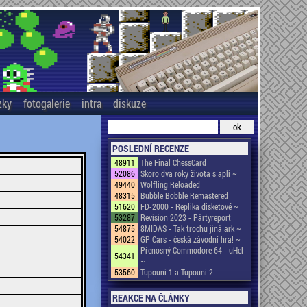
zky
fotogalerie
intra
diskuze
POSLEDNÍ RECENZE
48911
The Final ChessCard
52086
Skoro dva roky života s apli ~
49440
Wolfling Reloaded
48315
Bubble Bobble Remastered
51620
FD-2000 - Replika disketové ~
53287
Revision 2023 - Pártyreport
54875
8MIDAS - Tak trochu jiná ark ~
54022
GP Cars - česká závodní hra! ~
Přenosný Commodore 64 - uHel
54341
~
53560
Tupouni 1 a Tupouni 2
REAKCE NA ČLÁNKY