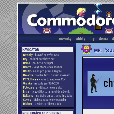
novinky
utility
hry
dema
d
MR. T'S 
NAVIGÁTOR
Novinky
- hlavně ze světa C64
Hry
- solidní databáze her
Dema
- pouze ta nejlepší
Dentra
- když stačí jeden soubor
Utility
- nejen pro práci a legraci
Recenze
- trocha textu o všem možném
PC Software
- když to nejde na C64
Grafika
- ne vždy jen 320x200
Fotogalerie
- důkazy nejen z akcí
Intra
- ty začátky! ... a mnohdy několik
Reklama
- na ticho dňies .. a na hry taky
Covery
- diskety zabalené v obrázku
Diskuze
- o všem, o ničem a tak
POSLEDNÍCH 10 Z DISKUZE