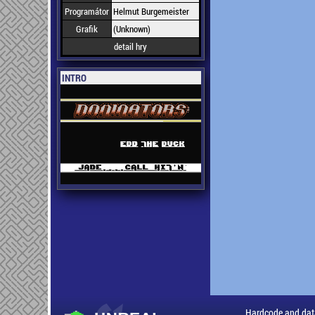
Programátor
Helmut Burgemeister
Grafik
(Unknown)
detail hry
INTRO
Hardcode and dat