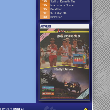
1934
Staff of Karnath, The
1927
International Soccer
1922
Decathlon
1919
3-D Labyrinth
1891
Dinky Doo
ADVERT
ILLICON of UNREAL