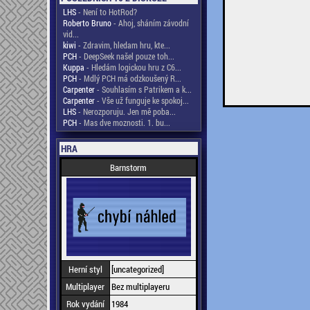
LHS
- Není to HotRod?
Roberto Bruno
- Ahoj, sháním závodní
vid...
kiwi
- Zdravim, hledam hru, kte...
PCH
- DeepSeek našel pouze toh...
Kuppa
- Hledám logickou hru z C6...
PCH
- Mdlý PCH má odzkoušený R...
Carpenter
- Souhlasím s Patrikem a k...
Carpenter
- Vše už funguje ke spokoj...
LHS
- Nerozporuju. Jen mě poba...
PCH
- Mas dve moznosti. 1. bu...
HRA
Barnstorm
Herní styl
[uncategorized]
Multiplayer
Bez multiplayeru
Rok vydání
1984