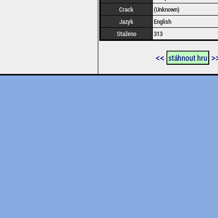
Crack
(Unknown)
Jazyk
English
Staženo
313
<<
>
stáhnout hru