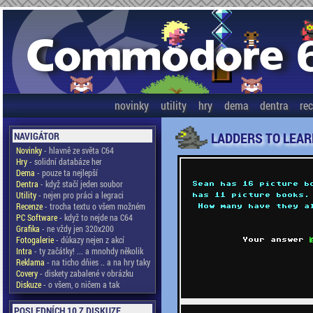
novinky
utility
hry
dema
dentra
re
LADDERS TO LEARN
NAVIGÁTOR
Novinky
- hlavně ze světa C64
Hry
- solidní databáze her
Dema
- pouze ta nejlepší
Dentra
- když stačí jeden soubor
Utility
- nejen pro práci a legraci
Recenze
- trocha textu o všem možném
PC Software
- když to nejde na C64
Grafika
- ne vždy jen 320x200
Fotogalerie
- důkazy nejen z akcí
Intra
- ty začátky! ... a mnohdy několik
Reklama
- na ticho dňies .. a na hry taky
Covery
- diskety zabalené v obrázku
Diskuze
- o všem, o ničem a tak
POSLEDNÍCH 10 Z DISKUZE