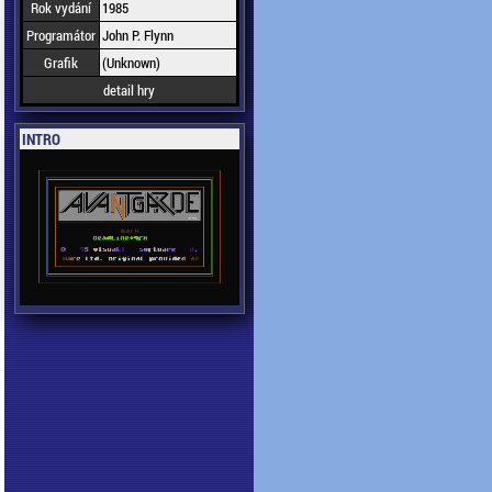
Rok vydání
1985
Programátor
John P. Flynn
Grafik
(Unknown)
detail hry
INTRO