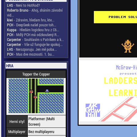
LHS
- Není to HotRod?
Roberto Bruno
- Ahoj, sháním závodní
vid...
kiwi
- Zdravim, hledam hru, kte...
PCH
- DeepSeek našel pouze toh...
Kuppa
- Hledám logickou hru z C6...
PCH
- Mdlý PCH má odzkoušený R...
Carpenter
- Souhlasím s Patrikem a k...
Carpenter
- Vše už funguje ke spokoj...
LHS
- Nerozporuju. Jen mě poba...
PCH
- Mas dve moznosti. 1. bu...
HRA
Topper the Copper
Platformer (Multi
Herní styl
Screen)
Multiplayer
Bez multiplayeru