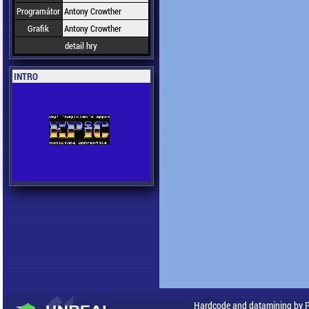
Programátor
Antony Crowther
Grafik
Antony Crowther
detail hry
INTRO
Hardcode and datamining by 