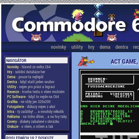
novinky
utility
hry
dema
dentra
re
ACT GAME,
NAVIGÁTOR
Novinky
- hlavně ze světa C64
Hry
- solidní databáze her
Dema
- pouze ta nejlepší
Dentra
- když stačí jeden soubor
Utility
- nejen pro práci a legraci
Recenze
- trocha textu o všem možném
PC Software
- když to nejde na C64
Grafika
- ne vždy jen 320x200
Fotogalerie
- důkazy nejen z akcí
Intra
- ty začátky! ... a mnohdy několik
Reklama
- na ticho dňies .. a na hry taky
Covery
- diskety zabalené v obrázku
Diskuze
- o všem, o ničem a tak
POSLEDNÍCH 10 Z DISKUZE