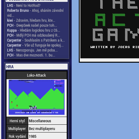
LHS
- Není to HotRod?
Roberto Bruno
- Ahoj, sháním závodní
vid...
kiwi
- Zdravim, hledam hru, kte...
PCH
- DeepSeek našel pouze toh...
Kuppa
- Hledám logickou hru z C6...
PCH
- Mdlý PCH má odzkoušený R...
Carpenter
- Souhlasím s Patrikem a k...
Carpenter
- Vše už funguje ke spokoj...
LHS
- Nerozporuju. Jen mě poba...
PCH
- Mas dve moznosti. 1. bu...
HRA
Loko-Attack
Herní styl
Miscellaneous
Multiplayer
Bez multiplayeru
Rok vydání
1985