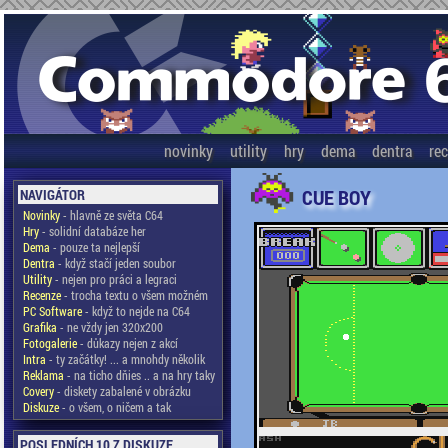
novinky
utility
hry
dema
dentra
re
CUE BOY
NAVIGÁTOR
Novinky
- hlavně ze světa C64
Hry
- solidní databáze her
Dema
- pouze ta nejlepší
Dentra
- když stačí jeden soubor
Utility
- nejen pro práci a legraci
Recenze
- trocha textu o všem možném
PC Software
- když to nejde na C64
Grafika
- ne vždy jen 320x200
Fotogalerie
- důkazy nejen z akcí
Intra
- ty začátky! ... a mnohdy několik
Reklama
- na ticho dňies .. a na hry taky
Covery
- diskety zabalené v obrázku
Diskuze
- o všem, o ničem a tak
POSLEDNÍCH 10 Z DISKUZE