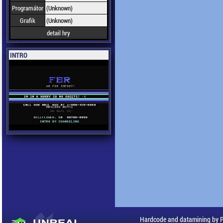
Programátor
(Unknown)
Grafik
(Unknown)
detail hry
INTRO
Hardcode and datamining by 