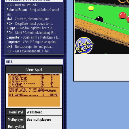
LHS
- Není to HotRod?
Roberto Bruno
- Ahoj, sháním závodní
vid...
kiwi
- Zdravim, hledam hru, kte...
PCH
- DeepSeek našel pouze toh...
Kuppa
- Hledám logickou hru z C6...
PCH
- Mdlý PCH má odzkoušený R...
Carpenter
- Souhlasím s Patrikem a k...
Carpenter
- Vše už funguje ke spokoj...
LHS
- Nerozporuju. Jen mě poba...
PCH
- Mas dve moznosti. 1. bu...
HRA
B?rse-Spiel
Herní styl
Wallstreet
Multiplayer
Bez multiplayeru
Rok vydání