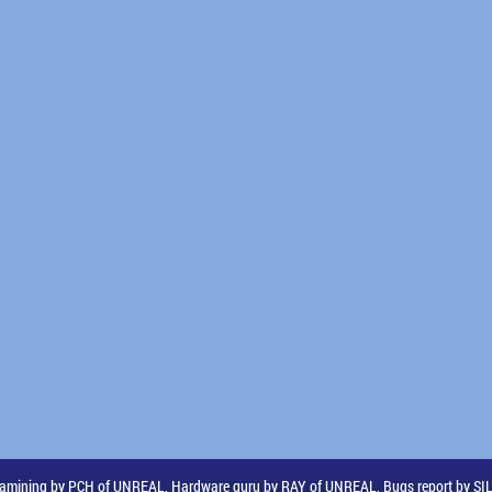
amining by PCH of UNREAL, Hardware guru by RAY of UNREAL, Bugs report by S