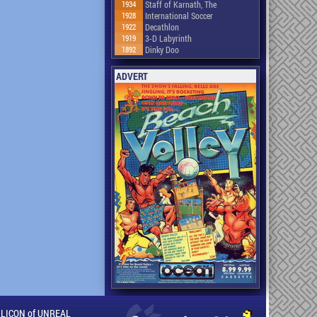
1934
Staff of Karnath, The
1928
International Soccer
1922
Decathlon
1919
3-D Labyrinth
1892
Dinky Doo
ADVERT
ILLICON of UNREAL