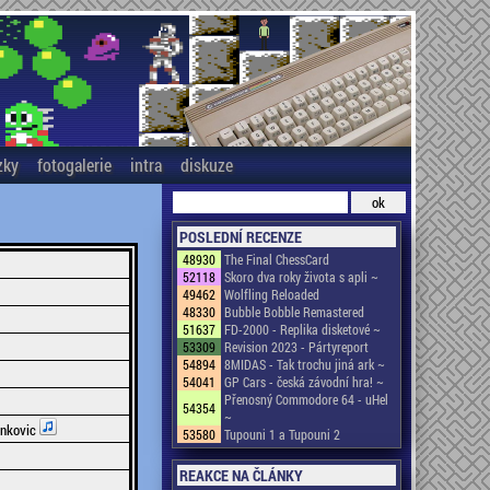
zky
fotogalerie
intra
diskuze
POSLEDNÍ RECENZE
48930
The Final ChessCard
52118
Skoro dva roky života s apli ~
49462
Wolfling Reloaded
48330
Bubble Bobble Remastered
51637
FD-2000 - Replika disketové ~
53309
Revision 2023 - Pártyreport
54894
8MIDAS - Tak trochu jiná ark ~
54041
GP Cars - česká závodní hra! ~
Přenosný Commodore 64 - uHel
54354
~
inkovic
53580
Tupouni 1 a Tupouni 2
REAKCE NA ČLÁNKY