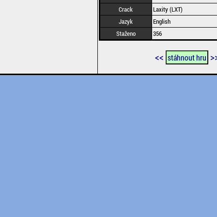
Crack
Laxity (LXT)
Jazyk
English
Staženo
356
<<
>
stáhnout hru