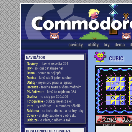
novinky
utility
hry
dema
d
CUBIC
NAVIGÁTOR
Novinky
- hlavně ze světa C64
Hry
- solidní databáze her
Dema
- pouze ta nejlepší
Dentra
- když stačí jeden soubor
Utility
- nejen pro práci a legraci
Recenze
- trocha textu o všem možném
PC Software
- když to nejde na C64
Grafika
- ne vždy jen 320x200
Fotogalerie
- důkazy nejen z akcí
Intra
- ty začátky! ... a mnohdy několik
Reklama
- na ticho dňies .. a na hry taky
Covery
- diskety zabalené v obrázku
Diskuze
- o všem, o ničem a tak
POSLEDNÍCH 10 Z DISKUZE