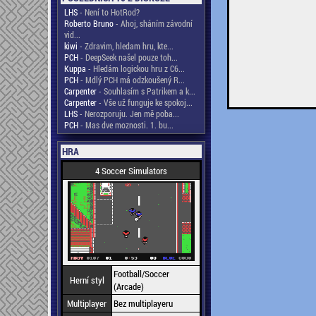
LHS
- Není to HotRod?
Roberto Bruno
- Ahoj, sháním závodní
vid...
kiwi
- Zdravim, hledam hru, kte...
PCH
- DeepSeek našel pouze toh...
Kuppa
- Hledám logickou hru z C6...
PCH
- Mdlý PCH má odzkoušený R...
Carpenter
- Souhlasím s Patrikem a k...
Carpenter
- Vše už funguje ke spokoj...
LHS
- Nerozporuju. Jen mě poba...
PCH
- Mas dve moznosti. 1. bu...
HRA
4 Soccer Simulators
Football/Soccer
Herní styl
(Arcade)
Multiplayer
Bez multiplayeru