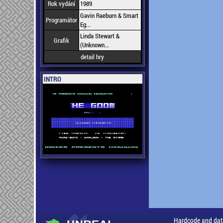
Rok vydání
1989
Gavin Raeburn & Smart
Programátor
Eg...
Linda Stewart &
Grafik
(Unknown...
detail hry
INTRO
Hardcode and dat