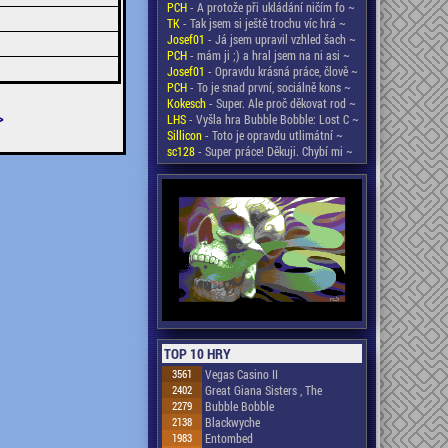
PCH
- A protože při ukládání ničím fo ~
TK
- Tak jsem si ještě trochu víc hrá ~
Josef01
- Já jsem upravil vzhled šach ~
PCH
- mám ji ;) a hral jsem na ni asi ~
Josef01
- Opravdu krásná práce, člově ~
PCH
- To je snad první, sociálně kons ~
Kokesch
- Super. Ale proč děkovat rod ~
>
LHS
- Vyšla hra Bubble Bobble: Lost C ~
Sillicon
- Toto je opravdu utlimátní ~
sc128
- Super práce! Děkuji. Chybí mi ~
TOP 10 HRY
3561
Vegas Casino II
2402
Great Giana Sisters , The
2279
Bubble Bobble
2138
Blackwyche
1983
Entombed