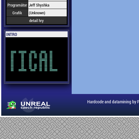
Programátor
Jeff Shyshka
Grafik
(Unknown)
detail hry
INTRO
Hardcode and datamining by 