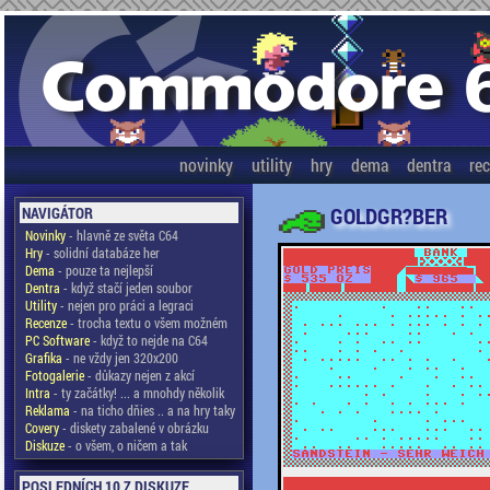
novinky
utility
hry
dema
dentra
re
GOLDGR?BER
NAVIGÁTOR
Novinky
- hlavně ze světa C64
Hry
- solidní databáze her
Dema
- pouze ta nejlepší
Dentra
- když stačí jeden soubor
Utility
- nejen pro práci a legraci
Recenze
- trocha textu o všem možném
PC Software
- když to nejde na C64
Grafika
- ne vždy jen 320x200
Fotogalerie
- důkazy nejen z akcí
Intra
- ty začátky! ... a mnohdy několik
Reklama
- na ticho dňies .. a na hry taky
Covery
- diskety zabalené v obrázku
Diskuze
- o všem, o ničem a tak
POSLEDNÍCH 10 Z DISKUZE