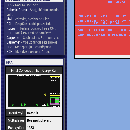
LHS
- Není to HotRod?
Roberto Bruno
- Ahoj, sháním závodní
vid...
kiwi
- Zdravim, hledam hru, kte...
PCH
- DeepSeek našel pouze toh...
Kuppa
- Hledám logickou hru z C6...
PCH
- Mdlý PCH má odzkoušený R...
Carpenter
- Souhlasím s Patrikem a k...
Carpenter
- Vše už funguje ke spokoj...
LHS
- Nerozporuju. Jen mě poba...
PCH
- Mas dve moznosti. 1. bu...
HRA
Final Conquest, The - Cargo Run
Herní styl
Catch it
Multiplayer
Bez multiplayeru
Rok vydání
1983