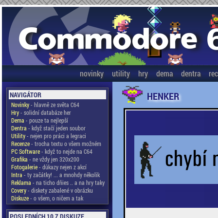
novinky
utility
hry
dema
dentra
re
HENKER
NAVIGÁTOR
Novinky
- hlavně ze světa C64
Hry
- solidní databáze her
Dema
- pouze ta nejlepší
Dentra
- když stačí jeden soubor
Utility
- nejen pro práci a legraci
Recenze
- trocha textu o všem možném
PC Software
- když to nejde na C64
Grafika
- ne vždy jen 320x200
Fotogalerie
- důkazy nejen z akcí
Intra
- ty začátky! ... a mnohdy několik
Reklama
- na ticho dňies .. a na hry taky
Covery
- diskety zabalené v obrázku
Diskuze
- o všem, o ničem a tak
POSLEDNÍCH 10 Z DISKUZE