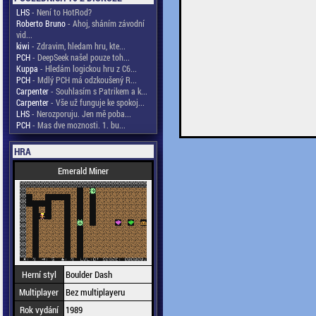
LHS
- Není to HotRod?
Roberto Bruno
- Ahoj, sháním závodní
vid...
kiwi
- Zdravim, hledam hru, kte...
PCH
- DeepSeek našel pouze toh...
Kuppa
- Hledám logickou hru z C6...
PCH
- Mdlý PCH má odzkoušený R...
Carpenter
- Souhlasím s Patrikem a k...
Carpenter
- Vše už funguje ke spokoj...
LHS
- Nerozporuju. Jen mě poba...
PCH
- Mas dve moznosti. 1. bu...
HRA
Emerald Miner
Herní styl
Boulder Dash
Multiplayer
Bez multiplayeru
Rok vydání
1989