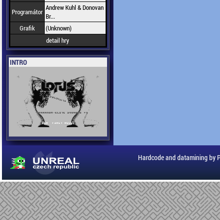
Andrew Kuhl & Donovan
Programátor
Br...
Grafik
(Unknown)
detail hry
INTRO
Hardcode and datamining by 