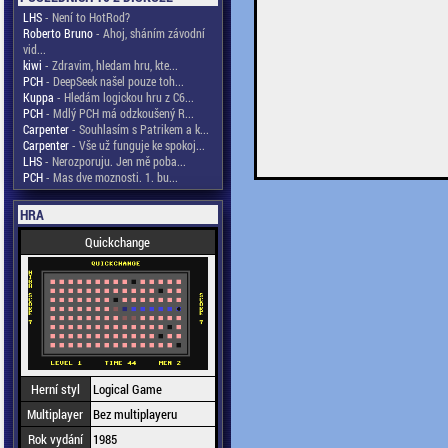
LHS
- Není to HotRod?
Roberto Bruno
- Ahoj, sháním závodní
vid...
kiwi
- Zdravim, hledam hru, kte...
PCH
- DeepSeek našel pouze toh...
Kuppa
- Hledám logickou hru z C6...
PCH
- Mdlý PCH má odzkoušený R...
Carpenter
- Souhlasím s Patrikem a k...
Carpenter
- Vše už funguje ke spokoj...
LHS
- Nerozporuju. Jen mě poba...
PCH
- Mas dve moznosti. 1. bu...
HRA
Quickchange
Herní styl
Logical Game
Multiplayer
Bez multiplayeru
Rok vydání
1985