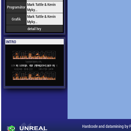
Mark Tuttle & Kevin
Programátor
Myky...
Mark Tuttle & Kevin
Grafik
Myky...
detail hry
INTRO
Hardcode and datamining by 