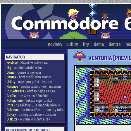
novinky
utility
hry
dema
dentra
re
VENTURIA [PREVI
NAVIGÁTOR
Novinky
- hlavně ze světa C64
Hry
- solidní databáze her
Dema
- pouze ta nejlepší
Dentra
- když stačí jeden soubor
Utility
- nejen pro práci a legraci
Recenze
- trocha textu o všem možném
PC Software
- když to nejde na C64
Grafika
- ne vždy jen 320x200
Fotogalerie
- důkazy nejen z akcí
Intra
- ty začátky! ... a mnohdy několik
Reklama
- na ticho dňies .. a na hry taky
Covery
- diskety zabalené v obrázku
Diskuze
- o všem, o ničem a tak
POSLEDNÍCH 10 Z DISKUZE