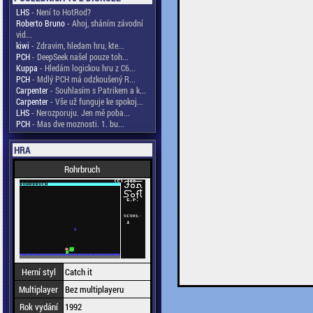
LHS
- Není to HotRod?
Roberto Bruno
- Ahoj, sháním závodní
vid...
kiwi
- Zdravim, hledam hru, kte...
PCH
- DeepSeek našel pouze toh...
Kuppa
- Hledám logickou hru z C6...
PCH
- Mdlý PCH má odzkoušený R...
Carpenter
- Souhlasím s Patrikem a k...
Carpenter
- Vše už funguje ke spokoj...
LHS
- Nerozporuju. Jen mě poba...
PCH
- Mas dve moznosti. 1. bu...
HRA
Rohrbruch
Herní styl
Catch it
Multiplayer
Bez multiplayeru
Rok vydání
1992