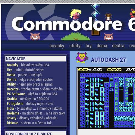
novinky
utility
hry
dema
dentra
re
AUTO DASH 27
NAVIGÁTOR
Novinky
- hlavně ze světa C64
Hry
- solidní databáze her
Dema
- pouze ta nejlepší
Dentra
- když stačí jeden soubor
Utility
- nejen pro práci a legraci
Recenze
- trocha textu o všem možném
PC Software
- když to nejde na C64
Grafika
- ne vždy jen 320x200
Fotogalerie
- důkazy nejen z akcí
Intra
- ty začátky! ... a mnohdy několik
Reklama
- na ticho dňies .. a na hry taky
Covery
- diskety zabalené v obrázku
Diskuze
- o všem, o ničem a tak
POSLEDNÍCH 10 Z DISKUZE