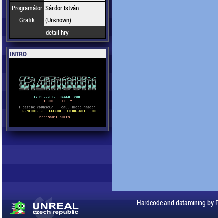
Programátor
Sándor István
Grafik
(Unknown)
detail hry
INTRO
Hardcode and datamining by 