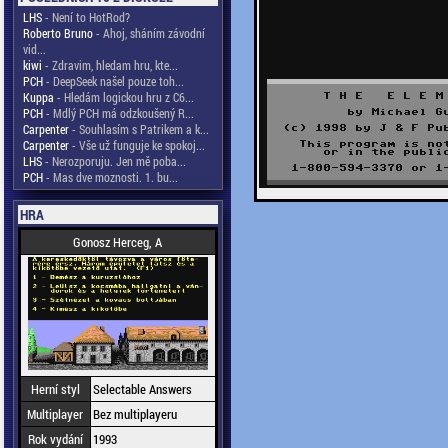
LHS
- Není to HotRod?
Roberto Bruno
- Ahoj, sháním závodní
vid...
kiwi
- Zdravim, hledam hru, kte...
PCH
- DeepSeek našel pouze toh...
Kuppa
- Hledám logickou hru z C6...
PCH
- Mdlý PCH má odzkoušený R...
Carpenter
- Souhlasím s Patrikem a k...
Carpenter
- Vše už funguje ke spokoj...
LHS
- Nerozporuju. Jen mě poba...
PCH
- Mas dve moznosti. 1. bu...
HRA
Gonosz Herceg, A
Herní styl
Selectable Answers
Multiplayer
Bez multiplayeru
Rok vydání
1993