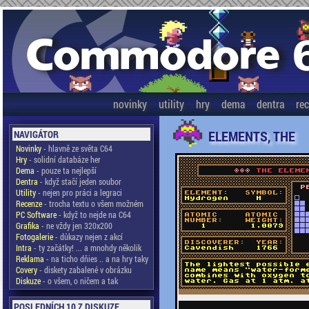
novinky
utility
hry
dema
dentra
re
ELEMENTS, THE
NAVIGÁTOR
Novinky
- hlavně ze světa C64
Hry
- solidní databáze her
Dema
- pouze ta nejlepší
Dentra
- když stačí jeden soubor
Utility
- nejen pro práci a legraci
Recenze
- trocha textu o všem možném
PC Software
- když to nejde na C64
Grafika
- ne vždy jen 320x200
Fotogalerie
- důkazy nejen z akcí
Intra
- ty začátky! ... a mnohdy několik
Reklama
- na ticho dňies .. a na hry taky
Covery
- diskety zabalené v obrázku
Diskuze
- o všem, o ničem a tak
POSLEDNÍCH 10 Z DISKUZE