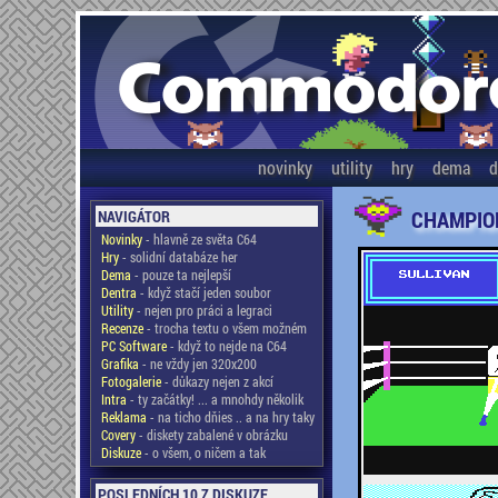
novinky
utility
hry
dema
d
CHAMPIO
NAVIGÁTOR
Novinky
- hlavně ze světa C64
Hry
- solidní databáze her
Dema
- pouze ta nejlepší
Dentra
- když stačí jeden soubor
Utility
- nejen pro práci a legraci
Recenze
- trocha textu o všem možném
PC Software
- když to nejde na C64
Grafika
- ne vždy jen 320x200
Fotogalerie
- důkazy nejen z akcí
Intra
- ty začátky! ... a mnohdy několik
Reklama
- na ticho dňies .. a na hry taky
Covery
- diskety zabalené v obrázku
Diskuze
- o všem, o ničem a tak
POSLEDNÍCH 10 Z DISKUZE