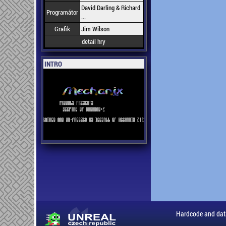
David Darling & Richard
Programátor
...
Grafik
Jim Wilson
detail hry
INTRO
Hardcode and dat