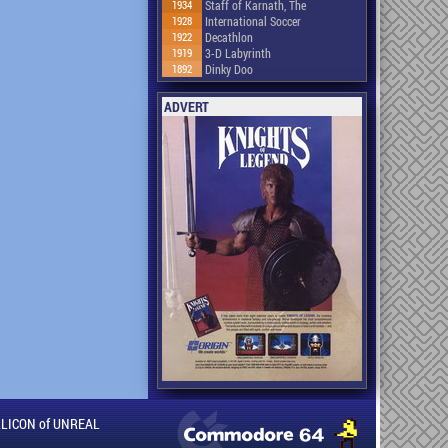
1934
Staff of Karnath, The
1928
International Soccer
1922
Decathlon
1919
3-D Labyrinth
1892
Dinky Doo
ADVERT
ILLICON of UNREAL