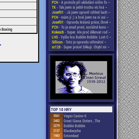
PCH
- A protože při ukládání ničím fo ~
TK
- Tak jsem si ještě trochu víc hrá ~
Josef01
- Já jsem upravil vzhled šach ~
PCH
- mám ji ;) a hral jsem na ni asi ~
Josef01
- Opravdu krásná práce, člově ~
PCH
- To je snad první, sociálně kons ~
p Boxing
Kokesch
- Super. Ale proč děkovat rod ~
LHS
- Vyšla hra Bubble Bobble: Lost C ~
Sillicon
- Toto je opravdu utlimátní ~
>
sc128
- Super práce! Děkuji. Chybí mi ~
TOP 10 HRY
3561
Vegas Casino II
2402
Great Giana Sisters , The
2279
Bubble Bobble
2137
Blackwyche
1983
Entombed