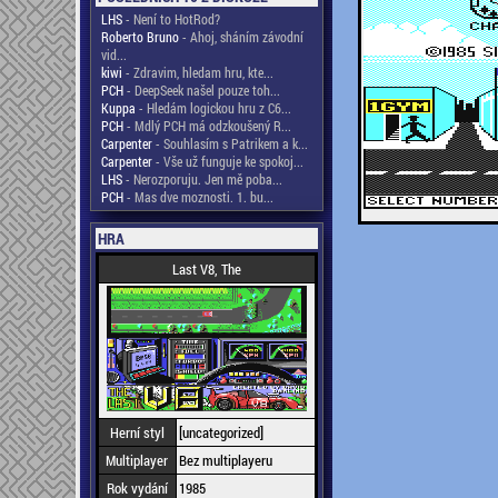
LHS
- Není to HotRod?
Roberto Bruno
- Ahoj, sháním závodní
vid...
kiwi
- Zdravim, hledam hru, kte...
PCH
- DeepSeek našel pouze toh...
Kuppa
- Hledám logickou hru z C6...
PCH
- Mdlý PCH má odzkoušený R...
Carpenter
- Souhlasím s Patrikem a k...
Carpenter
- Vše už funguje ke spokoj...
LHS
- Nerozporuju. Jen mě poba...
PCH
- Mas dve moznosti. 1. bu...
HRA
Last V8, The
Herní styl
[uncategorized]
Multiplayer
Bez multiplayeru
Rok vydání
1985