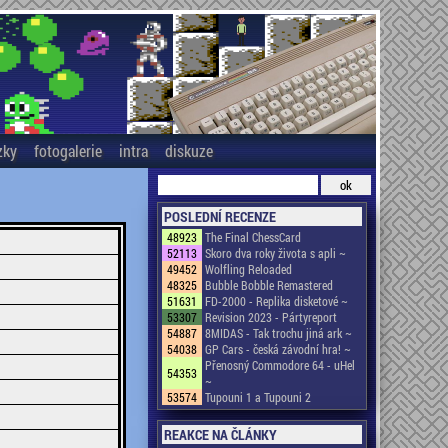
zky
fotogalerie
intra
diskuze
POSLEDNÍ RECENZE
48923
The Final ChessCard
52113
Skoro dva roky života s apli ~
49452
Wolfling Reloaded
48325
Bubble Bobble Remastered
51631
FD-2000 - Replika disketové ~
53307
Revision 2023 - Pártyreport
54887
8MIDAS - Tak trochu jiná ark ~
54038
GP Cars - česká závodní hra! ~
Přenosný Commodore 64 - uHel
54353
~
53574
Tupouni 1 a Tupouni 2
REAKCE NA ČLÁNKY