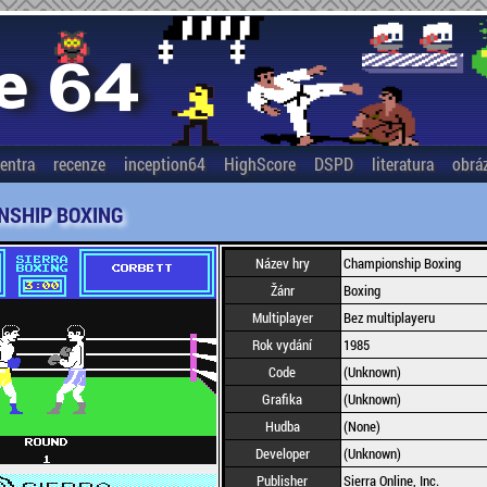
entra
recenze
inception64
HighScore
DSPD
literatura
obrá
NSHIP BOXING
Název hry
Championship Boxing
Žánr
Boxing
Multiplayer
Bez multiplayeru
Rok vydání
1985
Code
(Unknown)
Grafika
(Unknown)
Hudba
(None)
Developer
(Unknown)
Publisher
Sierra Online, Inc.