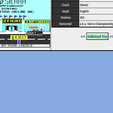
Crack
(None)
Jazyk
English
Staženo
363
Komentář
a.k.a. Sierra Championshi
<<
>
stáhnout hru