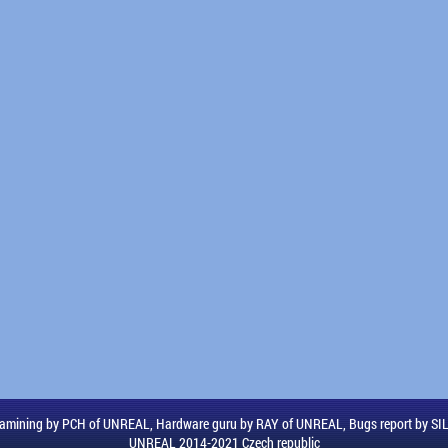
amining by PCH of UNREAL, Hardware guru by RAY of UNREAL, Bugs report by S
UNREAL 2014-2021 Czech republic