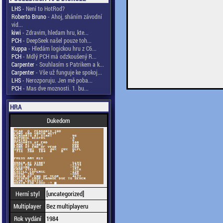
LHS
- Není to HotRod?
Roberto Bruno
- Ahoj, sháním závodní
vid...
kiwi
- Zdravim, hledam hru, kte...
PCH
- DeepSeek našel pouze toh...
Kuppa
- Hledám logickou hru z C6...
PCH
- Mdlý PCH má odzkoušený R...
Carpenter
- Souhlasím s Patrikem a k...
Carpenter
- Vše už funguje ke spokoj...
LHS
- Nerozporuju. Jen mě poba...
PCH
- Mas dve moznosti. 1. bu...
HRA
Dukedom
Herní styl
[uncategorized]
Multiplayer
Bez multiplayeru
Rok vydání
1984