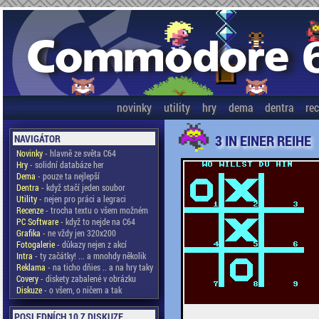
novinky
utility
hry
dema
dentra
re
3 IN EINER REIHE
NAVIGÁTOR
Novinky
- hlavně ze světa C64
Hry
- solidní databáze her
Dema
- pouze ta nejlepší
Dentra
- když stačí jeden soubor
Utility
- nejen pro práci a legraci
Recenze
- trocha textu o všem možném
PC Software
- když to nejde na C64
Grafika
- ne vždy jen 320x200
Fotogalerie
- důkazy nejen z akcí
Intra
- ty začátky! ... a mnohdy několik
Reklama
- na ticho dňies .. a na hry taky
Covery
- diskety zabalené v obrázku
Diskuze
- o všem, o ničem a tak
POSLEDNÍCH 10 Z DISKUZE