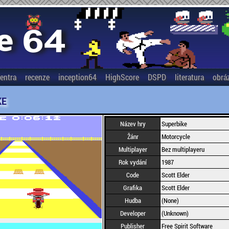
entra
recenze
inception64
HighScore
DSPD
literatura
obrá
KE
Název hry
Superbike
Žánr
Motorcycle
Multiplayer
Bez multiplayeru
Rok vydání
1987
Code
Scott Elder
Grafika
Scott Elder
Hudba
(None)
Developer
(Unknown)
Publisher
Free Spirit Software