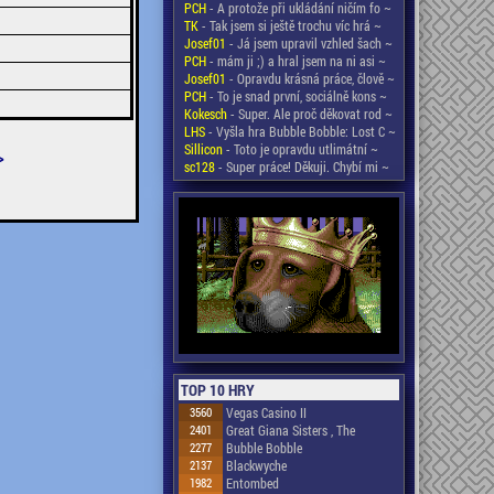
PCH
- A protože při ukládání ničím fo ~
TK
- Tak jsem si ještě trochu víc hrá ~
Josef01
- Já jsem upravil vzhled šach ~
PCH
- mám ji ;) a hral jsem na ni asi ~
Josef01
- Opravdu krásná práce, člově ~
PCH
- To je snad první, sociálně kons ~
Kokesch
- Super. Ale proč děkovat rod ~
LHS
- Vyšla hra Bubble Bobble: Lost C ~
Sillicon
- Toto je opravdu utlimátní ~
>
sc128
- Super práce! Děkuji. Chybí mi ~
TOP 10 HRY
3560
Vegas Casino II
2401
Great Giana Sisters , The
2277
Bubble Bobble
2137
Blackwyche
1982
Entombed