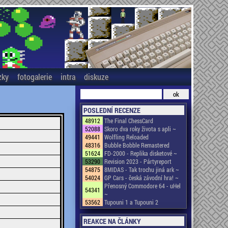
zky
fotogalerie
intra
diskuze
POSLEDNÍ RECENZE
48912
The Final ChessCard
52088
Skoro dva roky života s apli ~
49441
Wolfling Reloaded
48316
Bubble Bobble Remastered
51624
FD-2000 - Replika disketové ~
53290
Revision 2023 - Pártyreport
54875
8MIDAS - Tak trochu jiná ark ~
54024
GP Cars - česká závodní hra! ~
Přenosný Commodore 64 - uHel
54341
~
53562
Tupouni 1 a Tupouni 2
REAKCE NA ČLÁNKY