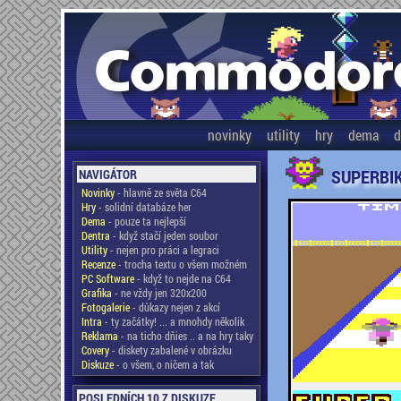
novinky
utility
hry
dema
d
SUPERBI
NAVIGÁTOR
Novinky
- hlavně ze světa C64
Hry
- solidní databáze her
Dema
- pouze ta nejlepší
Dentra
- když stačí jeden soubor
Utility
- nejen pro práci a legraci
Recenze
- trocha textu o všem možném
PC Software
- když to nejde na C64
Grafika
- ne vždy jen 320x200
Fotogalerie
- důkazy nejen z akcí
Intra
- ty začátky! ... a mnohdy několik
Reklama
- na ticho dňies .. a na hry taky
Covery
- diskety zabalené v obrázku
Diskuze
- o všem, o ničem a tak
POSLEDNÍCH 10 Z DISKUZE