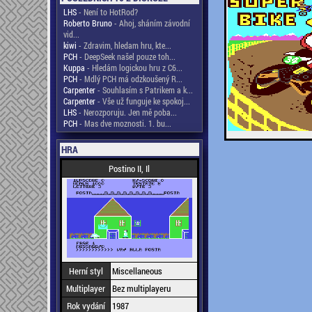
LHS
- Není to HotRod?
Roberto Bruno
- Ahoj, sháním závodní
vid...
kiwi
- Zdravim, hledam hru, kte...
PCH
- DeepSeek našel pouze toh...
Kuppa
- Hledám logickou hru z C6...
PCH
- Mdlý PCH má odzkoušený R...
Carpenter
- Souhlasím s Patrikem a k...
Carpenter
- Vše už funguje ke spokoj...
LHS
- Nerozporuju. Jen mě poba...
PCH
- Mas dve moznosti. 1. bu...
HRA
Postino II, Il
Herní styl
Miscellaneous
Multiplayer
Bez multiplayeru
Rok vydání
1987