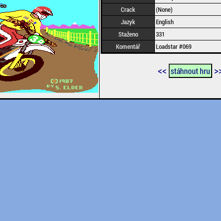
Crack
(None)
Jazyk
English
Staženo
331
Komentář
Loadstar #069
<<
>
stáhnout hru