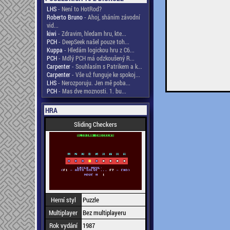
LHS
- Není to HotRod?
Roberto Bruno
- Ahoj, sháním závodní
vid...
kiwi
- Zdravim, hledam hru, kte...
PCH
- DeepSeek našel pouze toh...
Kuppa
- Hledám logickou hru z C6...
PCH
- Mdlý PCH má odzkoušený R...
Carpenter
- Souhlasím s Patrikem a k...
Carpenter
- Vše už funguje ke spokoj...
LHS
- Nerozporuju. Jen mě poba...
PCH
- Mas dve moznosti. 1. bu...
HRA
Sliding Checkers
Herní styl
Puzzle
Multiplayer
Bez multiplayeru
Rok vydání
1987