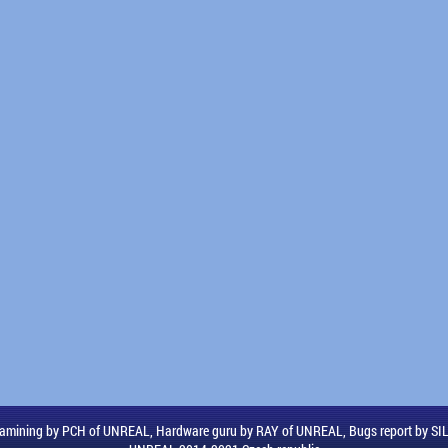
amining by PCH of UNREAL, Hardware guru by RAY of UNREAL, Bugs report by S