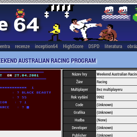
entra
recenze
inception64
HighScore
DSPD
literatura
obrá
EKEND AUSTRALIAN RACING PROGRAM
Název hry
Weekend Australian Raci
Žánr
Racing
Multiplayer
Bez multiplayeru
Rok vydání
9992
Code
(Unknown)
Grafika
(Unknown)
Hudba
(None)
Developer
(Unknown)
Publisher
(Unknown)