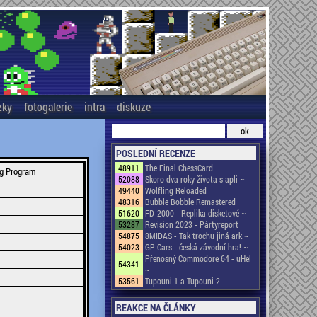
zky
fotogalerie
intra
diskuze
POSLEDNÍ RECENZE
48911
The Final ChessCard
ng Program
52088
Skoro dva roky života s apli ~
49440
Wolfling Reloaded
48316
Bubble Bobble Remastered
51620
FD-2000 - Replika disketové ~
53287
Revision 2023 - Pártyreport
54875
8MIDAS - Tak trochu jiná ark ~
54023
GP Cars - česká závodní hra! ~
Přenosný Commodore 64 - uHel
54341
~
53561
Tupouni 1 a Tupouni 2
REAKCE NA ČLÁNKY