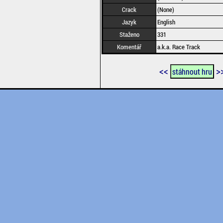
Crack
(None)
Jazyk
English
Staženo
331
Komentář
a.k.a. Race Track
<<
>
stáhnout hru