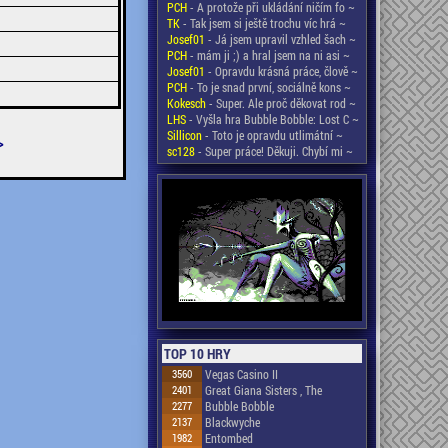
PCH
- A protože při ukládání ničím fo ~
TK
- Tak jsem si ještě trochu víc hrá ~
Josef01
- Já jsem upravil vzhled šach ~
PCH
- mám ji ;) a hral jsem na ni asi ~
Josef01
- Opravdu krásná práce, člově ~
PCH
- To je snad první, sociálně kons ~
Kokesch
- Super. Ale proč děkovat rod ~
LHS
- Vyšla hra Bubble Bobble: Lost C ~
Sillicon
- Toto je opravdu utlimátní ~
>
sc128
- Super práce! Děkuji. Chybí mi ~
TOP 10 HRY
3560
Vegas Casino II
2401
Great Giana Sisters , The
2277
Bubble Bobble
2137
Blackwyche
1982
Entombed