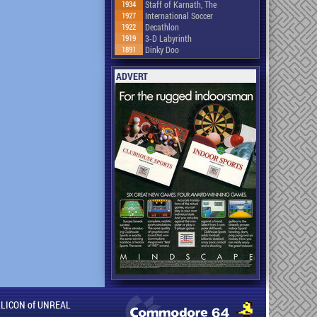
1934
Staff of Karnath, The
1927
International Soccer
1922
Decathlon
1919
3-D Labyrinth
1891
Dinky Doo
ADVERT
ILLICON of UNREAL