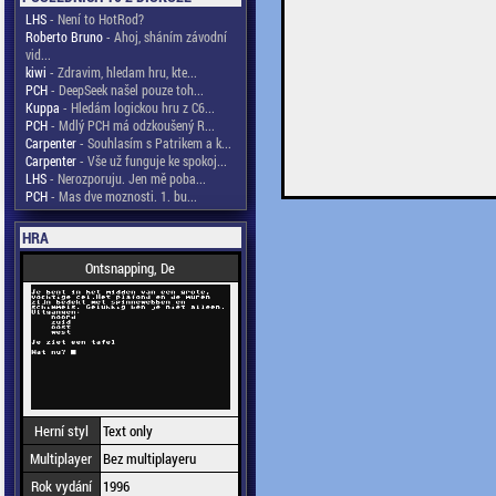
LHS
- Není to HotRod?
Roberto Bruno
- Ahoj, sháním závodní
vid...
kiwi
- Zdravim, hledam hru, kte...
PCH
- DeepSeek našel pouze toh...
Kuppa
- Hledám logickou hru z C6...
PCH
- Mdlý PCH má odzkoušený R...
Carpenter
- Souhlasím s Patrikem a k...
Carpenter
- Vše už funguje ke spokoj...
LHS
- Nerozporuju. Jen mě poba...
PCH
- Mas dve moznosti. 1. bu...
HRA
Ontsnapping, De
Herní styl
Text only
Multiplayer
Bez multiplayeru
Rok vydání
1996