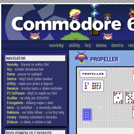
novinky
utility
hry
dema
dentra
re
PROPELLER
NAVIGÁTOR
Novinky
- hlavně ze světa C64
Hry
- solidní databáze her
Dema
- pouze ta nejlepší
Dentra
- když stačí jeden soubor
Utility
- nejen pro práci a legraci
Recenze
- trocha textu o všem možném
PC Software
- když to nejde na C64
Grafika
- ne vždy jen 320x200
Fotogalerie
- důkazy nejen z akcí
Intra
- ty začátky! ... a mnohdy několik
Reklama
- na ticho dňies .. a na hry taky
Covery
- diskety zabalené v obrázku
Diskuze
- o všem, o ničem a tak
POSLEDNÍCH 10 Z DISKUZE