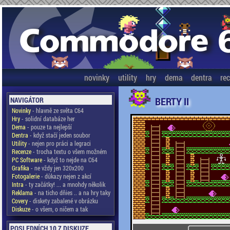
novinky
utility
hry
dema
dentra
re
BERTY II
NAVIGÁTOR
Novinky
- hlavně ze světa C64
Hry
- solidní databáze her
Dema
- pouze ta nejlepší
Dentra
- když stačí jeden soubor
Utility
- nejen pro práci a legraci
Recenze
- trocha textu o všem možném
PC Software
- když to nejde na C64
Grafika
- ne vždy jen 320x200
Fotogalerie
- důkazy nejen z akcí
Intra
- ty začátky! ... a mnohdy několik
Reklama
- na ticho dňies .. a na hry taky
Covery
- diskety zabalené v obrázku
Diskuze
- o všem, o ničem a tak
POSLEDNÍCH 10 Z DISKUZE