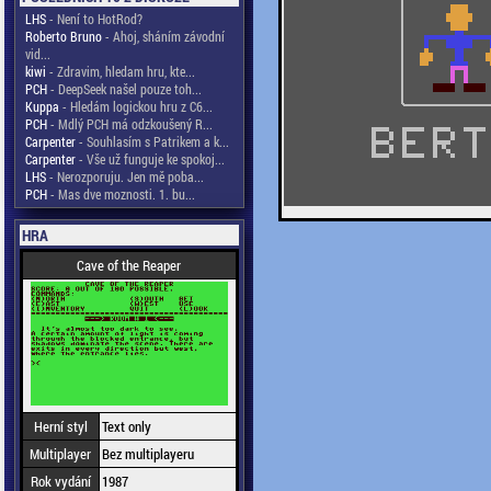
LHS
- Není to HotRod?
Roberto Bruno
- Ahoj, sháním závodní
vid...
kiwi
- Zdravim, hledam hru, kte...
PCH
- DeepSeek našel pouze toh...
Kuppa
- Hledám logickou hru z C6...
PCH
- Mdlý PCH má odzkoušený R...
Carpenter
- Souhlasím s Patrikem a k...
Carpenter
- Vše už funguje ke spokoj...
LHS
- Nerozporuju. Jen mě poba...
PCH
- Mas dve moznosti. 1. bu...
HRA
Cave of the Reaper
Herní styl
Text only
Multiplayer
Bez multiplayeru
Rok vydání
1987