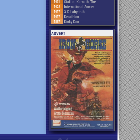
1931
Staff of Karnath, The
1922
International Soccer
1917
3-D Labyrinth
1917
Decathlon
1887
Dinky Doo
ADVERT