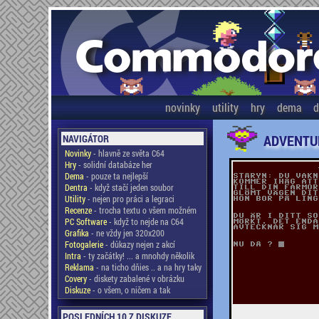
novinky
utility
hry
dema
d
ADVENTU
NAVIGÁTOR
Novinky
- hlavně ze světa C64
Hry
- solidní databáze her
Dema
- pouze ta nejlepší
Dentra
- když stačí jeden soubor
Utility
- nejen pro práci a legraci
Recenze
- trocha textu o všem možném
PC Software
- když to nejde na C64
Grafika
- ne vždy jen 320x200
Fotogalerie
- důkazy nejen z akcí
Intra
- ty začátky! ... a mnohdy několik
Reklama
- na ticho dňies .. a na hry taky
Covery
- diskety zabalené v obrázku
Diskuze
- o všem, o ničem a tak
POSLEDNÍCH 10 Z DISKUZE