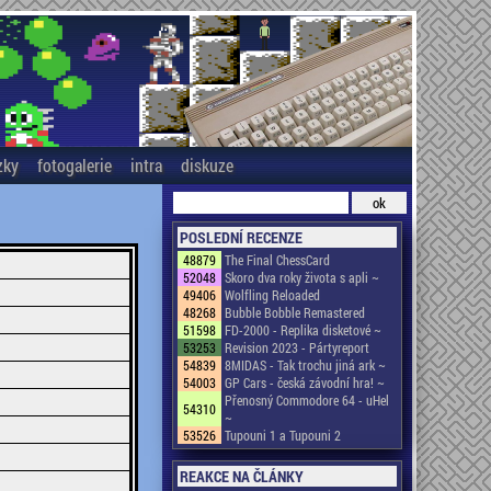
zky
fotogalerie
intra
diskuze
POSLEDNÍ RECENZE
48879
The Final ChessCard
52048
Skoro dva roky života s apli ~
49406
Wolfling Reloaded
48268
Bubble Bobble Remastered
51598
FD-2000 - Replika disketové ~
53253
Revision 2023 - Pártyreport
54839
8MIDAS - Tak trochu jiná ark ~
54003
GP Cars - česká závodní hra! ~
Přenosný Commodore 64 - uHel
54310
~
53526
Tupouni 1 a Tupouni 2
REAKCE NA ČLÁNKY