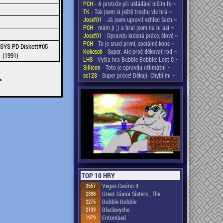
PCH
- A protože při ukládání ničím fo ~
TK
- Tak jsem si ještě trochu víc hrá ~
Josef01
- Já jsem upravil vzhled šach ~
PCH
- mám ji ;) a hral jsem na ni asi ~
Josef01
- Opravdu krásná práce, člově ~
PCH
- To je snad první, sociálně kons ~
 SYS PD Diskett#05
Kokesch
- Super. Ale proč děkovat rod ~
 (1991)
LHS
- Vyšla hra Bubble Bobble: Lost C ~
Sillicon
- Toto je opravdu utlimátní ~
sc128
- Super práce! Děkuji. Chybí mi ~
>
TOP 10 HRY
3557
Vegas Casino II
2398
Great Giana Sisters , The
2275
Bubble Bobble
2133
Blackwyche
1979
Entombed