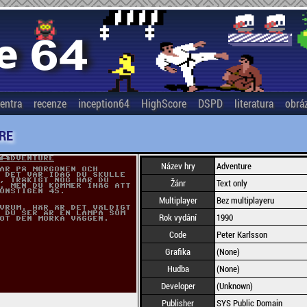
entra
recenze
inception64
HighScore
DSPD
literatura
obrá
RE
Název hry
Adventure
Žánr
Text only
Multiplayer
Bez multiplayeru
Rok vydání
1990
Code
Peter Karlsson
Grafika
(None)
Hudba
(None)
Developer
(Unknown)
Publisher
SYS Public Domain