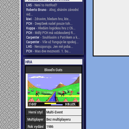
LHS
- Není to HotRod?
Roberto Bruno
- Ahoj, sháním závodní
vid...
kiwi
- Zdravim, hledam hru, kte...
PCH
- DeepSeek našel pouze toh...
Kuppa
- Hledám logickou hru z C6...
PCH
- Mdlý PCH má odzkoušený R...
Carpenter
- Souhlasím s Patrikem a k...
Carpenter
- Vše už funguje ke spokoj...
LHS
- Nerozporuju. Jen mě poba...
PCH
- Mas dve moznosti. 1. bu...
HRA
Blood'n Guts
Herní styl
Multi-Event
Multiplayer
Bez multiplayeru
Rok vydání
1986