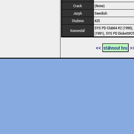
Crack
(None)
Jazyk
Swedish
Staženo
425
SYS PD Club64 #2 (1990),
Komentář
(1991), SYS PD Diskett#21
<<
>
stáhnout hru