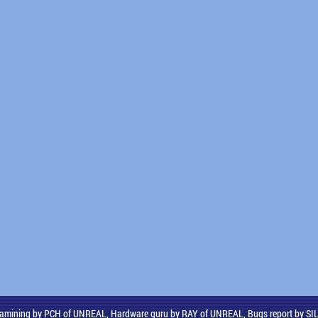
amining by PCH of UNREAL, Hardware guru by RAY of UNREAL, Bugs report by S