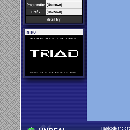
Programátor
(Unknown)
Grafik
(Unknown)
detail hry
INTRO
Hardcode and dat