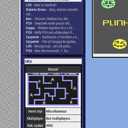
LHS
- Není to HotRod?
Roberto Bruno
- Ahoj, sháním závodní
vid...
kiwi
- Zdravim, hledam hru, kte...
PCH
- DeepSeek našel pouze toh...
Kuppa
- Hledám logickou hru z C6...
PCH
- Mdlý PCH má odzkoušený R...
Carpenter
- Souhlasím s Patrikem a k...
Carpenter
- Vše už funguje ke spokoj...
LHS
- Nerozporuju. Jen mě poba...
PCH
- Mas dve moznosti. 1. bu...
HRA
Banzai!
Herní styl
Miscellaneous
Multiplayer
Bez multiplayeru
Rok vydání
9992