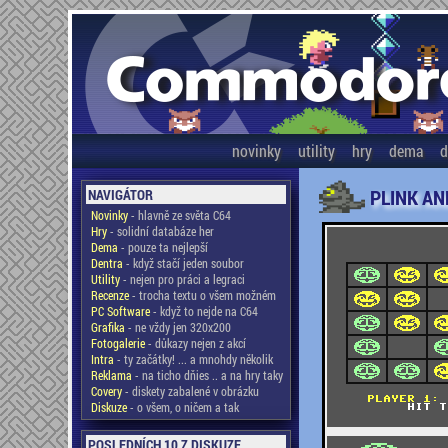
novinky
utility
hry
dema
d
PLINK AN
NAVIGÁTOR
Novinky
- hlavně ze světa C64
Hry
- solidní databáze her
Dema
- pouze ta nejlepší
Dentra
- když stačí jeden soubor
Utility
- nejen pro práci a legraci
Recenze
- trocha textu o všem možném
PC Software
- když to nejde na C64
Grafika
- ne vždy jen 320x200
Fotogalerie
- důkazy nejen z akcí
Intra
- ty začátky! ... a mnohdy několik
Reklama
- na ticho dňies .. a na hry taky
Covery
- diskety zabalené v obrázku
Diskuze
- o všem, o ničem a tak
POSLEDNÍCH 10 Z DISKUZE