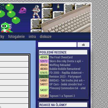
zky
fotogalerie
intra
diskuze
POSLEDNÍ RECENZE
48905
The Final ChessCard
52072
Skoro dva roky života s apli ~
49434
Wolfling Reloaded
48303
Bubble Bobble Remastered
51615
FD-2000 - Replika disketové ~
53275
Revision 2023 - Pártyreport
54861
8MIDAS - Tak trochu jiná ark ~
54017
GP Cars - česká závodní hra! ~
Přenosný Commodore 64 - uHel
54337
~
53549
Tupouni 1 a Tupouni 2
REAKCE NA ČLÁNKY
.