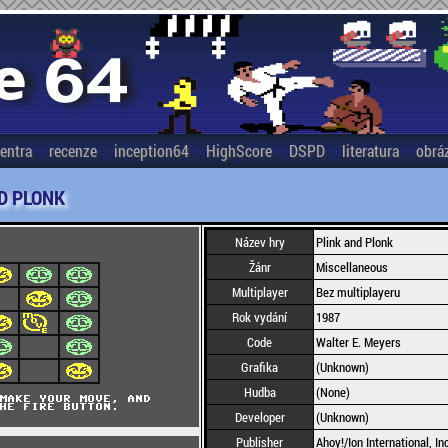
entra
recenze
inception64
HighScore
DSPD
literatura
obrá
D PLONK
Název hry
Plink and Plonk
Žánr
Miscellaneous
Multiplayer
Bez multiplayeru
Rok vydání
1987
Code
Walter E. Meyers
Grafika
(Unknown)
Hudba
(None)
Developer
(Unknown)
Publisher
Ahoy!/Ion International, Inc