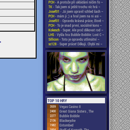
PCH
- A protože při ukládání ničím fo ~
TK
- Tak jsem si ještě trochu víc hrá ~
Josef01
- Já jsem upravil vzhled šach ~
PCH
- mám ji ;) a hral jsem na ni asi ~
Josef01
- Opravdu krásná práce, člově ~
PCH
- To je snad první, sociálně kons ~
Kokesch
- Super. Ale proč děkovat rod ~
LHS
- Vyšla hra Bubble Bobble: Lost C ~
Sillicon
- Toto je opravdu utlimátní ~
>
sc128
- Super práce! Děkuji. Chybí mi ~
TOP 10 HRY
3559
Vegas Casino II
2400
Great Giana Sisters , The
2277
Bubble Bobble
2136
Blackwyche
1982
Entombed
1934
Staff of Karnath, The