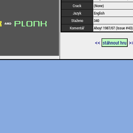
Crack
(None)
Jazyk
English
Staženo
340
Komentář
Ahoy! 1987/07 (Issue #43)
<<
>
stáhnout hru