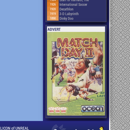
1926
International Soccer
1920
Decathlon
1919
3-D Labyrinth
1890
Dinky Doo
ADVERT
ILLICON of UNREAL