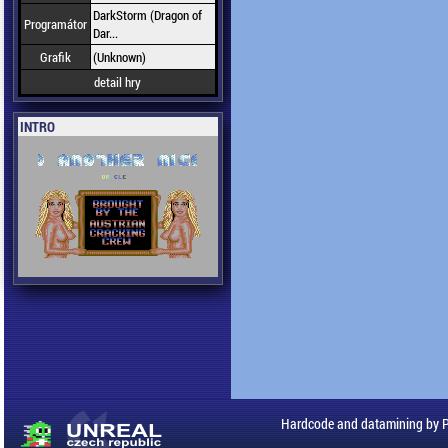
DarkStorm (Dragon of
Programátor
Dar...
Grafik
(Unknown)
detail hry
INTRO
Hardcode and datamining by 