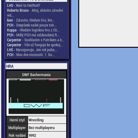
LHS
- Není to HotRod?
Roberto Bruno
- Ahoj, sháním závodní
vid...
kiwi
- Zdravim, hledam hru, kte...
PCH
- DeepSeek našel pouze toh...
Kuppa
- Hledám logickou hru z C6...
PCH
- Mdlý PCH má odzkoušený R...
Carpenter
- Souhlasím s Patrikem a k...
Carpenter
- Vše už funguje ke spokoj...
LHS
- Nerozporuju. Jen mě poba...
PCH
- Mas dve moznosti. 1. bu...
HRA
DWF Bashermania
Herní styl
Wrestling
Multiplayer
Bez multiplayeru
Rok vydání
9992