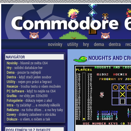
novinky
utility
hry
dema
dentra
re
NOUGHTS AND CR
NAVIGÁTOR
Novinky
- hlavně ze světa C64
Hry
- solidní databáze her
Dema
- pouze ta nejlepší
Dentra
- když stačí jeden soubor
Utility
- nejen pro práci a legraci
Recenze
- trocha textu o všem možném
PC Software
- když to nejde na C64
Grafika
- ne vždy jen 320x200
Fotogalerie
- důkazy nejen z akcí
Intra
- ty začátky! ... a mnohdy několik
Reklama
- na ticho dňies .. a na hry taky
Covery
- diskety zabalené v obrázku
Diskuze
- o všem, o ničem a tak
POSLEDNÍCH 10 Z DISKUZE