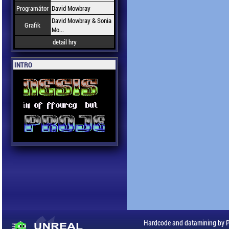
Programátor
David Mowbray
David Mowbray & Sonia
Grafik
Mo...
detail hry
INTRO
Hardcode and datamining by 