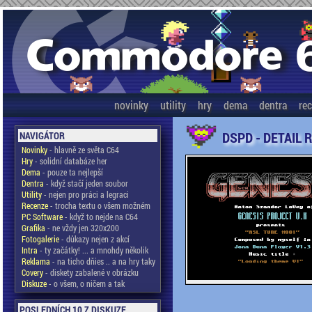
novinky
utility
hry
dema
dentra
re
DSPD - DETAIL 
NAVIGÁTOR
Novinky
- hlavně ze světa C64
Hry
- solidní databáze her
Dema
- pouze ta nejlepší
Dentra
- když stačí jeden soubor
Utility
- nejen pro práci a legraci
Recenze
- trocha textu o všem možném
PC Software
- když to nejde na C64
Grafika
- ne vždy jen 320x200
Fotogalerie
- důkazy nejen z akcí
Intra
- ty začátky! ... a mnohdy několik
Reklama
- na ticho dňies .. a na hry taky
Covery
- diskety zabalené v obrázku
Diskuze
- o všem, o ničem a tak
POSLEDNÍCH 10 Z DISKUZE