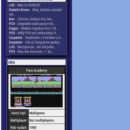
LHS
- Není to HotRod?
Roberto Bruno
- Ahoj, sháním závodní
vid...
kiwi
- Zdravim, hledam hru, kte...
PCH
- DeepSeek našel pouze toh...
Kuppa
- Hledám logickou hru z C6...
PCH
- Mdlý PCH má odzkoušený R...
Carpenter
- Souhlasím s Patrikem a k...
Carpenter
- Vše už funguje ke spokoj...
LHS
- Nerozporuju. Jen mě poba...
PCH
- Mas dve moznosti. 1. bu...
HRA
Para Academy
Herní styl
Multigenre
Multiplayer
Bez multiplayeru
Rok vydání
1990