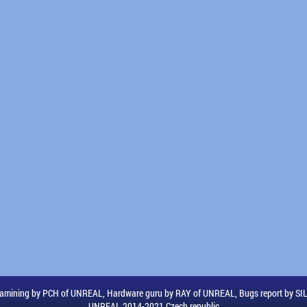
amining by PCH of UNREAL, Hardware guru by RAY of UNREAL, Bugs report by S
UNREAL 2014-2021 Czech republic