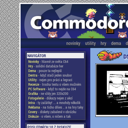
novinky
utility
hry
dema
d
D
NAVIGÁTOR
Novinky
- hlavně ze světa C64
Hry
- solidní databáze her
Dema
- pouze ta nejlepší
Dentra
- když stačí jeden soubor
Utility
- nejen pro práci a legraci
Recenze
- trocha textu o všem možném
PC Software
- když to nejde na C64
Grafika
- ne vždy jen 320x200
Fotogalerie
- důkazy nejen z akcí
Intra
- ty začátky! ... a mnohdy několik
Reklama
- na ticho dňies .. a na hry taky
Covery
- diskety zabalené v obrázku
Diskuze
- o všem, o ničem a tak
POSLEDNÍCH 10 Z DISKUZE