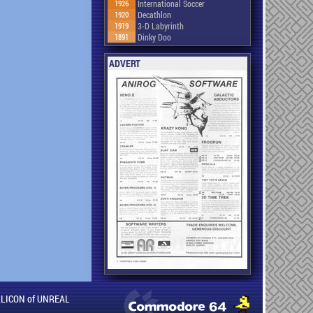
1926
International Soccer
1920
Decathlon
1919
3-D Labyrinth
1891
Dinky Doo
ADVERT
ILLICON of UNREAL