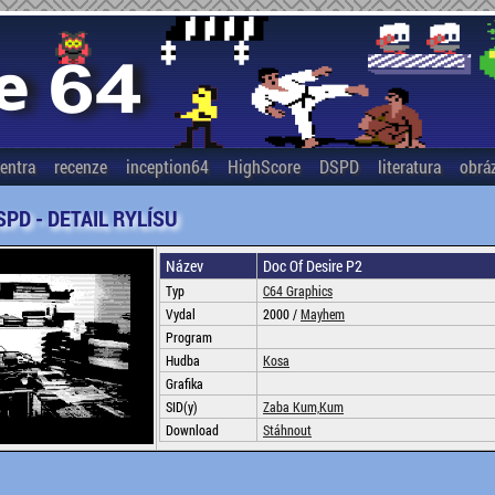
entra
recenze
inception64
HighScore
DSPD
literatura
obrá
SPD - DETAIL RYLÍSU
Název
Doc Of Desire P2
Typ
C64 Graphics
Vydal
2000 /
Mayhem
Program
Hudba
Kosa
Grafika
SID(y)
Zaba Kum,Kum
Download
Stáhnout