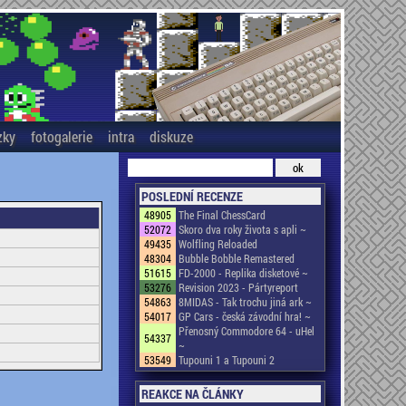
zky
fotogalerie
intra
diskuze
POSLEDNÍ RECENZE
48905
The Final ChessCard
52072
Skoro dva roky života s apli ~
49435
Wolfling Reloaded
48304
Bubble Bobble Remastered
51615
FD-2000 - Replika disketové ~
53276
Revision 2023 - Pártyreport
54863
8MIDAS - Tak trochu jiná ark ~
54017
GP Cars - česká závodní hra! ~
Přenosný Commodore 64 - uHel
54337
~
53549
Tupouni 1 a Tupouni 2
REAKCE NA ČLÁNKY