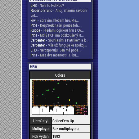
LHS
- Není to HotRod?
Roberto Bruno
- Ahoj, sháním závodní
vid...
kiwi
- Zdravim, hledam hru, kte...
PCH
- DeepSeek našel pouze toh...
Kuppa
- Hledám logickou hru z C6...
PCH
- Mdlý PCH má odzkoušený R...
Carpenter
- Souhlasím s Patrikem a k...
Carpenter
- Vše už funguje ke spokoj...
LHS
- Nerozporuju. Jen mě poba...
PCH
- Mas dve moznosti. 1. bu...
HRA
Colors
Herní styl
Collect'em Up
Multiplayer
Bez multiplayeru
Rok vydání
1993