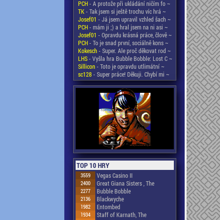
PCH
- A protože při ukládání ničím fo ~
TK
- Tak jsem si ještě trochu víc hrá ~
Josef01
- Já jsem upravil vzhled šach ~
PCH
- mám ji ;) a hral jsem na ni asi ~
Josef01
- Opravdu krásná práce, člově ~
PCH
- To je snad první, sociálně kons ~
Kokesch
- Super. Ale proč děkovat rod ~
LHS
- Vyšla hra Bubble Bobble: Lost C ~
Sillicon
- Toto je opravdu utlimátní ~
sc128
- Super práce! Děkuji. Chybí mi ~
TOP 10 HRY
3559
Vegas Casino II
2400
Great Giana Sisters , The
2277
Bubble Bobble
2136
Blackwyche
1982
Entombed
1934
Staff of Karnath, The