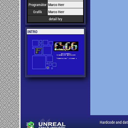
Programátor
Marco Herr
Grafik
Marco Herr
detail hry
INTRO
Hardcode and dat