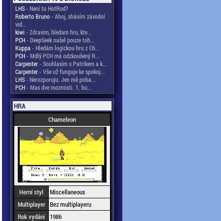
LHS
- Není to HotRod?
Roberto Bruno
- Ahoj, sháním závodní
vid...
kiwi
- Zdravim, hledam hru, kte...
PCH
- DeepSeek našel pouze toh...
Kuppa
- Hledám logickou hru z C6...
PCH
- Mdlý PCH má odzkoušený R...
Carpenter
- Souhlasím s Patrikem a k...
Carpenter
- Vše už funguje ke spokoj...
LHS
- Nerozporuju. Jen mě poba...
PCH
- Mas dve moznosti. 1. bu...
HRA
Chameleon
Herní styl
Miscellaneous
Multiplayer
Bez multiplayeru
Rok vydání
1986