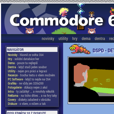
novinky
utility
hry
dema
dentra
re
DSPD - DE
NAVIGÁTOR
Novinky
- hlavně ze světa C64
Hry
- solidní databáze her
Dema
- pouze ta nejlepší
Dentra
- když stačí jeden soubor
Utility
- nejen pro práci a legraci
Recenze
- trocha textu o všem možném
PC Software
- když to nejde na C64
Grafika
- ne vždy jen 320x200
Fotogalerie
- důkazy nejen z akcí
Intra
- ty začátky! ... a mnohdy několik
Reklama
- na ticho dňies .. a na hry taky
Covery
- diskety zabalené v obrázku
Diskuze
- o všem, o ničem a tak
POSLEDNÍCH 10 Z DISKUZE