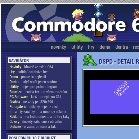
novinky
utility
hry
dema
dentra
re
DSPD - DETAIL 
NAVIGÁTOR
Novinky
- hlavně ze světa C64
Hry
- solidní databáze her
Dema
- pouze ta nejlepší
Dentra
- když stačí jeden soubor
Utility
- nejen pro práci a legraci
Recenze
- trocha textu o všem možném
PC Software
- když to nejde na C64
Grafika
- ne vždy jen 320x200
Fotogalerie
- důkazy nejen z akcí
Intra
- ty začátky! ... a mnohdy několik
Reklama
- na ticho dňies .. a na hry taky
Covery
- diskety zabalené v obrázku
Diskuze
- o všem, o ničem a tak
POSLEDNÍCH 10 Z DISKUZE