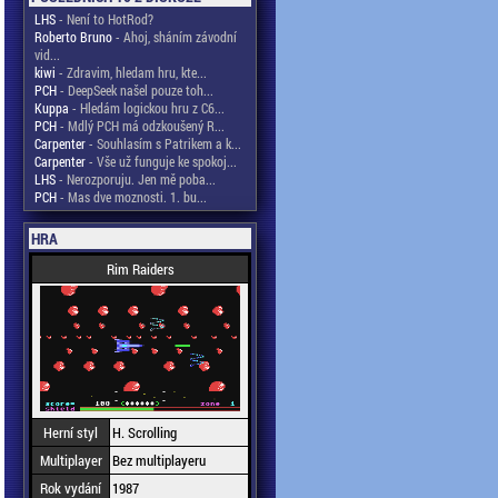
LHS
- Není to HotRod?
Roberto Bruno
- Ahoj, sháním závodní
vid...
kiwi
- Zdravim, hledam hru, kte...
PCH
- DeepSeek našel pouze toh...
Kuppa
- Hledám logickou hru z C6...
PCH
- Mdlý PCH má odzkoušený R...
Carpenter
- Souhlasím s Patrikem a k...
Carpenter
- Vše už funguje ke spokoj...
LHS
- Nerozporuju. Jen mě poba...
PCH
- Mas dve moznosti. 1. bu...
HRA
Rim Raiders
Herní styl
H. Scrolling
Multiplayer
Bez multiplayeru
Rok vydání
1987