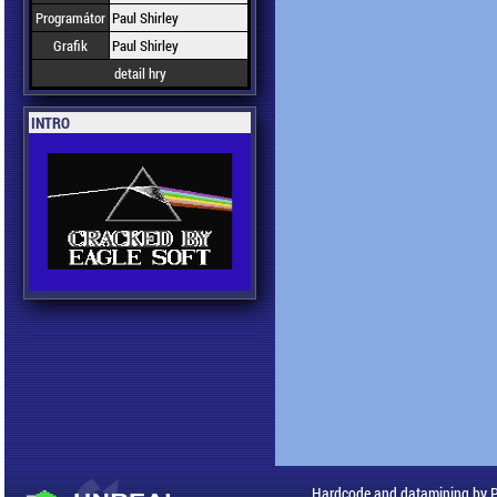
Programátor
Paul Shirley
Grafik
Paul Shirley
detail hry
INTRO
Hardcode and datamining by 