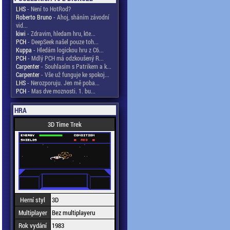
LHS
- Není to HotRod?
Roberto Bruno
- Ahoj, sháním závodní
vid...
kiwi
- Zdravim, hledam hru, kte...
PCH
- DeepSeek našel pouze toh...
Kuppa
- Hledám logickou hru z C6...
PCH
- Mdlý PCH má odzkoušený R...
Carpenter
- Souhlasím s Patrikem a k...
Carpenter
- Vše už funguje ke spokoj...
LHS
- Nerozporuju. Jen mě poba...
PCH
- Mas dve moznosti. 1. bu...
HRA
3D Time Trek
Herní styl
3D
Multiplayer
Bez multiplayeru
Rok vydání
1983