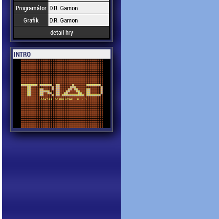
Programátor
D.R. Gamon
Grafik
D.R. Gamon
detail hry
INTRO