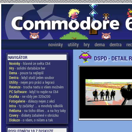
novinky
utility
hry
dema
dentra
re
DSPD - DETAIL 
NAVIGÁTOR
Novinky
- hlavně ze světa C64
Hry
- solidní databáze her
Dema
- pouze ta nejlepší
Dentra
- když stačí jeden soubor
Utility
- nejen pro práci a legraci
Recenze
- trocha textu o všem možném
PC Software
- když to nejde na C64
Grafika
- ne vždy jen 320x200
Fotogalerie
- důkazy nejen z akcí
Intra
- ty začátky! ... a mnohdy několik
Reklama
- na ticho dňies .. a na hry taky
Covery
- diskety zabalené v obrázku
Diskuze
- o všem, o ničem a tak
POSLEDNÍCH 10 Z DISKUZE