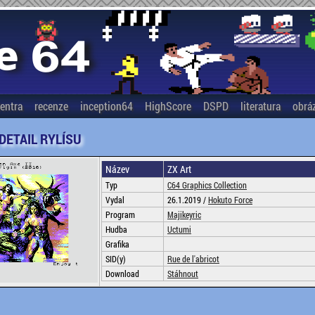
entra
recenze
inception64
HighScore
DSPD
literatura
obrá
 DETAIL RYLÍSU
Název
ZX Art
Typ
C64 Graphics Collection
Vydal
26.1.2019 /
Hokuto Force
Program
Majikeyric
Hudba
Uctumi
Grafika
SID(y)
Rue de l'abricot
Download
Stáhnout