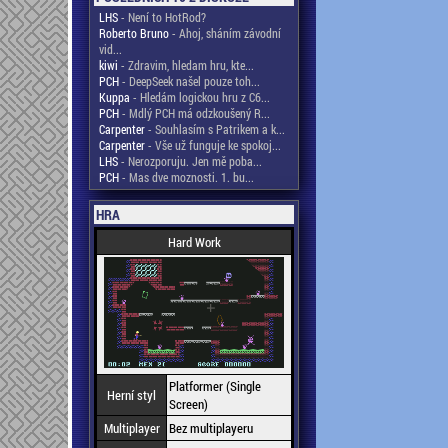
LHS
- Není to HotRod?
Roberto Bruno
- Ahoj, sháním závodní
vid...
kiwi
- Zdravim, hledam hru, kte...
PCH
- DeepSeek našel pouze toh...
Kuppa
- Hledám logickou hru z C6...
PCH
- Mdlý PCH má odzkoušený R...
Carpenter
- Souhlasím s Patrikem a k...
Carpenter
- Vše už funguje ke spokoj...
LHS
- Nerozporuju. Jen mě poba...
PCH
- Mas dve moznosti. 1. bu...
HRA
Hard Work
Platformer (Single
Herní styl
Screen)
Multiplayer
Bez multiplayeru