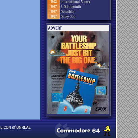
1922
International Soccer
1917
3-D Labyrinth
1917
Decathlon
1887
Dinky Doo
ADVERT
ILLICON of UNREAL