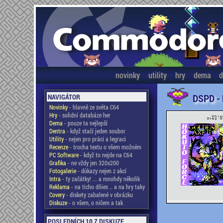
novinky
utility
hry
dema
d
DSPD -
NAVIGÁTOR
Novinky
- hlavně ze světa C64
Hry
- solidní databáze her
Dema
- pouze ta nejlepší
Dentra
- když stačí jeden soubor
Utility
- nejen pro práci a legraci
Recenze
- trocha textu o všem možném
PC Software
- když to nejde na C64
Grafika
- ne vždy jen 320x200
Fotogalerie
- důkazy nejen z akcí
Intra
- ty začátky! ... a mnohdy několik
Reklama
- na ticho dňies .. a na hry taky
Covery
- diskety zabalené v obrázku
Diskuze
- o všem, o ničem a tak
POSLEDNÍCH 10 Z DISKUZE