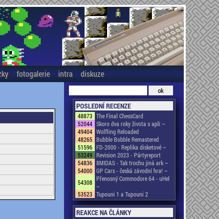
zky
fotogalerie
intra
diskuze
POSLEDNÍ RECENZE
48873
The Final ChessCard
52044
Skoro dva roky života s apli ~
49404
Wolfling Reloaded
48265
Bubble Bobble Remastered
51596
FD-2000 - Replika disketové ~
53249
Revision 2023 - Pártyreport
54836
8MIDAS - Tak trochu jiná ark ~
54000
GP Cars - česká závodní hra! ~
Přenosný Commodore 64 - uHel
54308
~
53523
Tupouni 1 a Tupouni 2
REAKCE NA ČLÁNKY