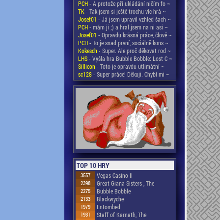
PCH
- A protože při ukládání ničím fo ~
TK
- Tak jsem si ještě trochu víc hrá ~
Josef01
- Já jsem upravil vzhled šach ~
PCH
- mám ji ;) a hral jsem na ni asi ~
Josef01
- Opravdu krásná práce, člově ~
PCH
- To je snad první, sociálně kons ~
Kokesch
- Super. Ale proč děkovat rod ~
LHS
- Vyšla hra Bubble Bobble: Lost C ~
Sillicon
- Toto je opravdu utlimátní ~
sc128
- Super práce! Děkuji. Chybí mi ~
TOP 10 HRY
3557
Vegas Casino II
2398
Great Giana Sisters , The
2275
Bubble Bobble
2133
Blackwyche
1979
Entombed
1931
Staff of Karnath, The