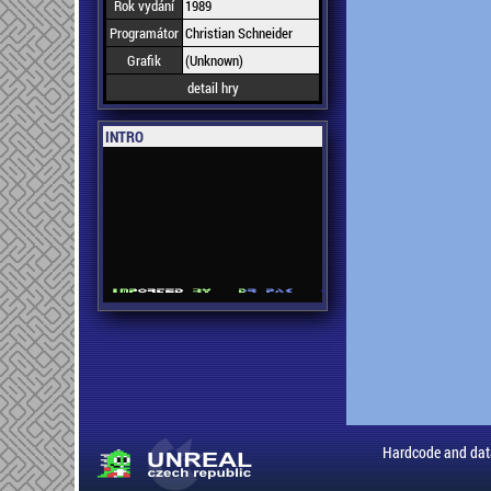
Rok vydání
1989
Programátor
Christian Schneider
Grafik
(Unknown)
detail hry
INTRO
Hardcode and dat