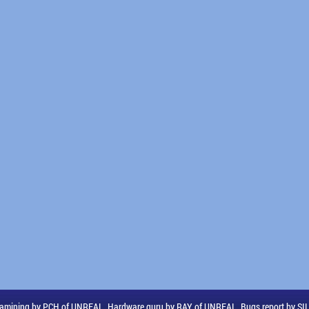
amining by PCH of UNREAL, Hardware guru by RAY of UNREAL, Bugs report by S