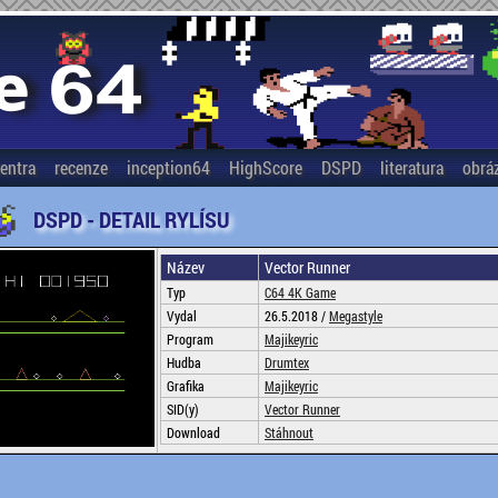
entra
recenze
inception64
HighScore
DSPD
literatura
obrá
DSPD - DETAIL RYLÍSU
Název
Vector Runner
Typ
C64 4K Game
Vydal
26.5.2018 /
Megastyle
Program
Majikeyric
Hudba
Drumtex
Grafika
Majikeyric
SID(y)
Vector Runner
Download
Stáhnout