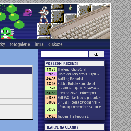
zky
fotogalerie
intra
diskuze
POSLEDNÍ RECENZE
48879
The Final ChessCard
52048
Skoro dva roky života s apli ~
49406
Wolfling Reloaded
48268
Bubble Bobble Remastered
51597
FD-2000 - Replika disketové ~
53253
Revision 2023 - Pártyreport
54838
8MIDAS - Tak trochu jiná ark ~
54002
GP Cars - česká závodní hra! ~
Přenosný Commodore 64 - uHel
54309
~
53526
Tupouni 1 a Tupouni 2
REAKCE NA ČLÁNKY