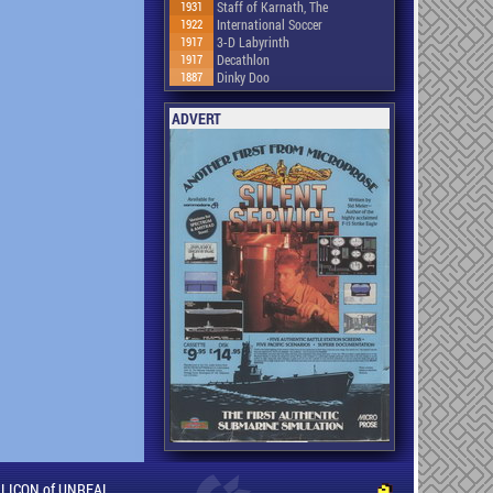
1931
Staff of Karnath, The
1922
International Soccer
1917
3-D Labyrinth
1917
Decathlon
1887
Dinky Doo
ADVERT
ILLICON of UNREAL