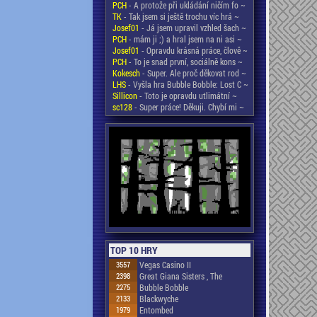
PCH
- A protože při ukládání ničím fo ~
TK
- Tak jsem si ještě trochu víc hrá ~
Josef01
- Já jsem upravil vzhled šach ~
PCH
- mám ji ;) a hral jsem na ni asi ~
Josef01
- Opravdu krásná práce, člově ~
PCH
- To je snad první, sociálně kons ~
Kokesch
- Super. Ale proč děkovat rod ~
LHS
- Vyšla hra Bubble Bobble: Lost C ~
Sillicon
- Toto je opravdu utlimátní ~
sc128
- Super práce! Děkuji. Chybí mi ~
TOP 10 HRY
3557
Vegas Casino II
2398
Great Giana Sisters , The
2275
Bubble Bobble
2133
Blackwyche
1979
Entombed