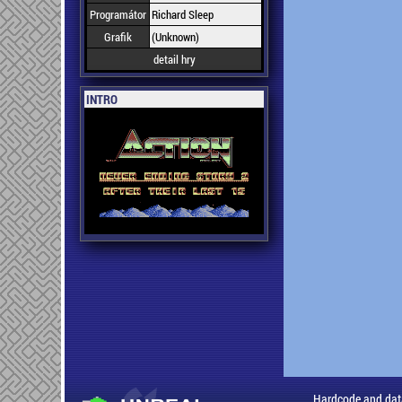
Programátor
Richard Sleep
Grafik
(Unknown)
detail hry
INTRO
Hardcode and dat