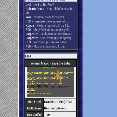
LHS
- Není to HotRod?
Roberto Bruno
- Ahoj, sháním závodní
vid...
kiwi
- Zdravim, hledam hru, kte...
PCH
- DeepSeek našel pouze toh...
Kuppa
- Hledám logickou hru z C6...
PCH
- Mdlý PCH má odzkoušený R...
Carpenter
- Souhlasím s Patrikem a k...
Carpenter
- Vše už funguje ke spokoj...
LHS
- Nerozporuju. Jen mě poba...
PCH
- Mas dve moznosti. 1. bu...
HRA
Animal Magic - Save the Baby
Herní styl
Graphic(Hi-Res)/Text
Multiplayer
Bez multiplayeru
Rok vydání
1984