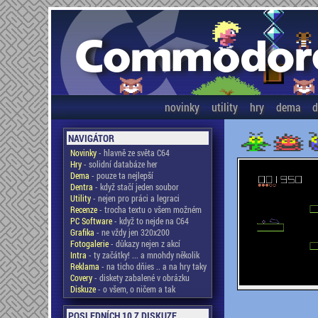
novinky
utility
hry
dema
d
NAVIGÁTOR
Novinky
- hlavně ze světa C64
Hry
- solidní databáze her
Dema
- pouze ta nejlepší
Dentra
- když stačí jeden soubor
Utility
- nejen pro práci a legraci
Recenze
- trocha textu o všem možném
PC Software
- když to nejde na C64
Grafika
- ne vždy jen 320x200
Fotogalerie
- důkazy nejen z akcí
Intra
- ty začátky! ... a mnohdy několik
Reklama
- na ticho dňies .. a na hry taky
Covery
- diskety zabalené v obrázku
Diskuze
- o všem, o ničem a tak
POSLEDNÍCH 10 Z DISKUZE