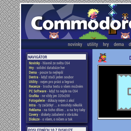
novinky
utility
hry
dema
d
NAVIGÁTOR
Novinky
- hlavně ze světa C64
Hry
- solidní databáze her
Dema
- pouze ta nejlepší
Dentra
- když stačí jeden soubor
Utility
- nejen pro práci a legraci
Recenze
- trocha textu o všem možném
PC Software
- když to nejde na C64
Grafika
- ne vždy jen 320x200
Fotogalerie
- důkazy nejen z akcí
Intra
- ty začátky! ... a mnohdy několik
Reklama
- na ticho dňies .. a na hry taky
Covery
- diskety zabalené v obrázku
Diskuze
- o všem, o ničem a tak
POSLEDNÍCH 10 Z DISKUZE