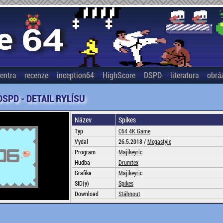
entra
recenze
inception64
HighScore
DSPD
literatura
obrá
DSPD - DETAIL RYLÍSU
Název
Spikes
Typ
C64 4K Game
Vydal
26.5.2018 /
Megastyle
Program
Majikeyric
Hudba
Drumtex
Grafika
Majikeyric
SID(y)
Spikes
Download
Stáhnout