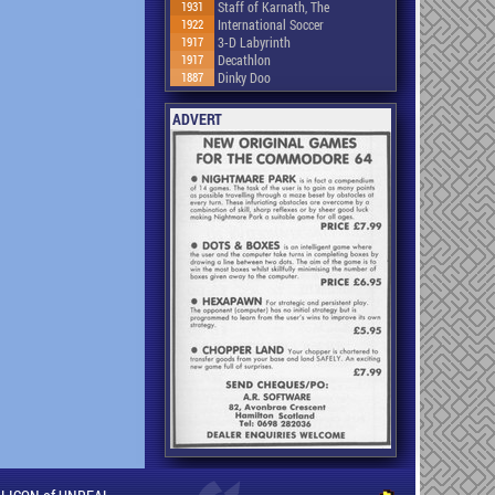
1931
Staff of Karnath, The
1922
International Soccer
1917
3-D Labyrinth
1917
Decathlon
1887
Dinky Doo
ADVERT