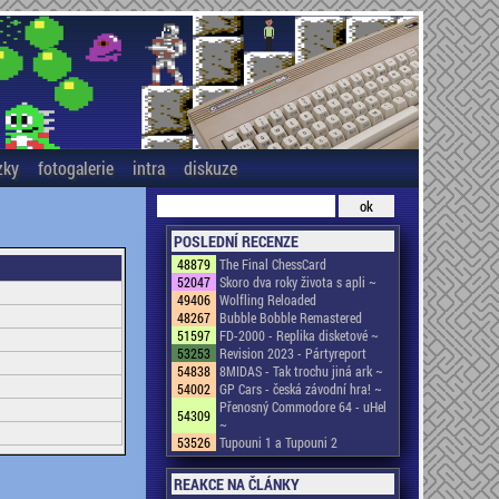
zky
fotogalerie
intra
diskuze
POSLEDNÍ RECENZE
48879
The Final ChessCard
52047
Skoro dva roky života s apli ~
49406
Wolfling Reloaded
48267
Bubble Bobble Remastered
51597
FD-2000 - Replika disketové ~
53253
Revision 2023 - Pártyreport
54838
8MIDAS - Tak trochu jiná ark ~
54002
GP Cars - česká závodní hra! ~
Přenosný Commodore 64 - uHel
54309
~
53526
Tupouni 1 a Tupouni 2
REAKCE NA ČLÁNKY