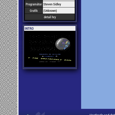
Programátor
Steven Sidley
Grafik
(Unknown)
detail hry
INTRO