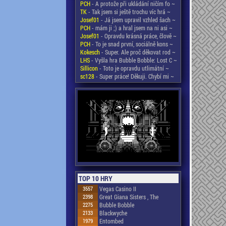
PCH
- A protože při ukládání ničím fo ~
TK
- Tak jsem si ještě trochu víc hrá ~
Josef01
- Já jsem upravil vzhled šach ~
PCH
- mám ji ;) a hral jsem na ni asi ~
Josef01
- Opravdu krásná práce, člově ~
PCH
- To je snad první, sociálně kons ~
Kokesch
- Super. Ale proč děkovat rod ~
LHS
- Vyšla hra Bubble Bobble: Lost C ~
Sillicon
- Toto je opravdu utlimátní ~
sc128
- Super práce! Děkuji. Chybí mi ~
TOP 10 HRY
3557
Vegas Casino II
2398
Great Giana Sisters , The
2275
Bubble Bobble
2133
Blackwyche
1979
Entombed