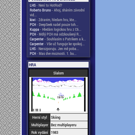
LHS
- Není to HotRod?
Roberto Bruno
- Ahoj, sháním závodní
vid...
kiwi
- Zdravim, hledam hru, kte...
PCH
- DeepSeek našel pouze toh...
Kuppa
- Hledám logickou hru z C6...
PCH
- Mdlý PCH má odzkoušený R...
Carpenter
- Souhlasím s Patrikem a k...
Carpenter
- Vše už funguje ke spokoj...
LHS
- Nerozporuju. Jen mě poba...
PCH
- Mas dve moznosti. 1. bu...
HRA
Slalom
Herní styl
Skiing
Multiplayer
Bez multiplayeru
Rok vydání
1983