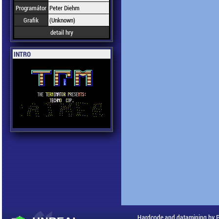
Programátor
Peter Diehm
Grafik
(Unknown)
detail hry
INTRO
Hardcode and datamining by 