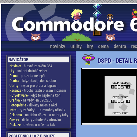
novinky
utility
hry
dema
dentra
re
DSPD - DETAIL 
NAVIGÁTOR
Novinky
- hlavně ze světa C64
Hry
- solidní databáze her
Dema
- pouze ta nejlepší
Dentra
- když stačí jeden soubor
Utility
- nejen pro práci a legraci
Recenze
- trocha textu o všem možném
PC Software
- když to nejde na C64
Grafika
- ne vždy jen 320x200
Fotogalerie
- důkazy nejen z akcí
Intra
- ty začátky! ... a mnohdy několik
Reklama
- na ticho dňies .. a na hry taky
Covery
- diskety zabalené v obrázku
Diskuze
- o všem, o ničem a tak
POSLEDNÍCH 10 Z DISKUZE