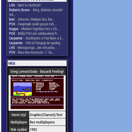
LHS
- Není to HotRod?
Roberto Bruno
- Ahoj, sháním závodní
vid...
kiwi
- Zdravim, hledam hru, kte...
PCH
- DeepSeek našel pouze toh...
Kuppa
- Hledám logickou hru z C6...
PCH
- Mdlý PCH má odzkoušený R...
Carpenter
- Souhlasím s Patrikem a k...
Carpenter
- Vše už funguje ke spokoj...
LHS
- Nerozporuju. Jen mě poba...
PCH
- Mas dve moznosti. 1. bu...
HRA
Greg Lemon/Soda - Bacardi Feeling!
Herní styl
Graphic(Charset)/Text
Multiplayer
Bez multiplayeru
Rok vydání
1992