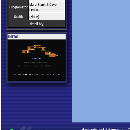
Marc Blank & Dave
Programátor
Leblin...
Grafik
(None)
detail hry
INTRO
Hardcode and datamining by 