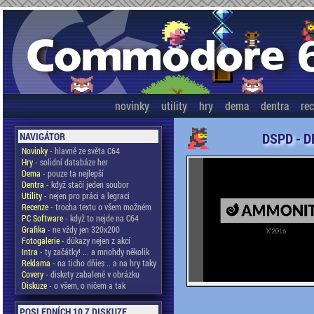
novinky
utility
hry
dema
dentra
re
DSPD - D
NAVIGÁTOR
Novinky
- hlavně ze světa C64
Hry
- solidní databáze her
Dema
- pouze ta nejlepší
Dentra
- když stačí jeden soubor
Utility
- nejen pro práci a legraci
Recenze
- trocha textu o všem možném
PC Software
- když to nejde na C64
Grafika
- ne vždy jen 320x200
Fotogalerie
- důkazy nejen z akcí
Intra
- ty začátky! ... a mnohdy několik
Reklama
- na ticho dňies .. a na hry taky
Covery
- diskety zabalené v obrázku
Diskuze
- o všem, o ničem a tak
POSLEDNÍCH 10 Z DISKUZE