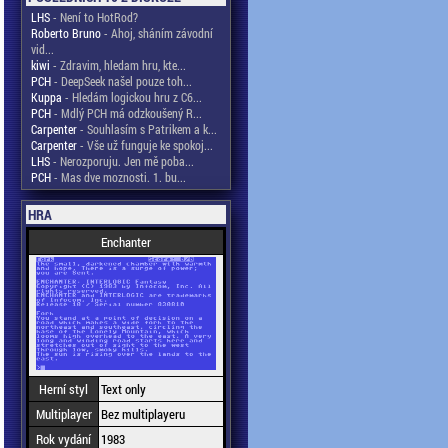
LHS
- Není to HotRod?
Roberto Bruno
- Ahoj, sháním závodní
vid...
kiwi
- Zdravim, hledam hru, kte...
PCH
- DeepSeek našel pouze toh...
Kuppa
- Hledám logickou hru z C6...
PCH
- Mdlý PCH má odzkoušený R...
Carpenter
- Souhlasím s Patrikem a k...
Carpenter
- Vše už funguje ke spokoj...
LHS
- Nerozporuju. Jen mě poba...
PCH
- Mas dve moznosti. 1. bu...
HRA
Enchanter
Herní styl
Text only
Multiplayer
Bez multiplayeru
Rok vydání
1983