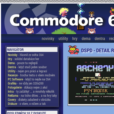
novinky
utility
hry
dema
dentra
re
DSPD - DETAIL 
NAVIGÁTOR
Novinky
- hlavně ze světa C64
Hry
- solidní databáze her
Dema
- pouze ta nejlepší
Dentra
- když stačí jeden soubor
Utility
- nejen pro práci a legraci
Recenze
- trocha textu o všem možném
PC Software
- když to nejde na C64
Grafika
- ne vždy jen 320x200
Fotogalerie
- důkazy nejen z akcí
Intra
- ty začátky! ... a mnohdy několik
Reklama
- na ticho dňies .. a na hry taky
Covery
- diskety zabalené v obrázku
Diskuze
- o všem, o ničem a tak
POSLEDNÍCH 10 Z DISKUZE