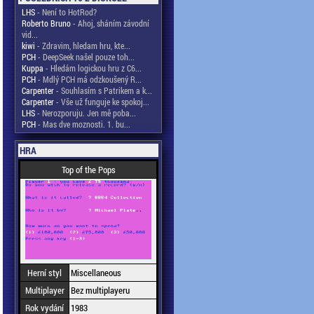
LHS
- Není to HotRod?
Roberto Bruno
- Ahoj, sháním závodní
vid...
kiwi
- Zdravim, hledam hru, kte...
PCH
- DeepSeek našel pouze toh...
Kuppa
- Hledám logickou hru z C6...
PCH
- Mdlý PCH má odzkoušený R...
Carpenter
- Souhlasím s Patrikem a k...
Carpenter
- Vše už funguje ke spokoj...
LHS
- Nerozporuju. Jen mě poba...
PCH
- Mas dve moznosti. 1. bu...
HRA
Top of the Pops
Herní styl
Miscellaneous
Multiplayer
Bez multiplayeru
Rok vydání
1983