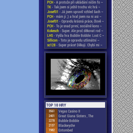
PCH
- A protože při ukládání ničím fo ~
TK
- Tak jsem si ještě trochu víc hrá ~
Josef01
- Já jsem upravil vzhled šach ~
PCH
- mám ji ;) a hral jsem na ni asi ~
Josef01
- Opravdu krásná práce, člově ~
PCH
- To je snad první, sociálně kons ~
Kokesch
- Super. Ale proč děkovat rod ~
LHS
- Vyšla hra Bubble Bobble: Lost C ~
Sillicon
- Toto je opravdu utlimátní ~
sc128
- Super práce! Děkuji. Chybí mi ~
TOP 10 HRY
3561
Vegas Casino II
2401
Great Giana Sisters , The
2278
Bubble Bobble
2137
Blackwyche
1982
Entombed