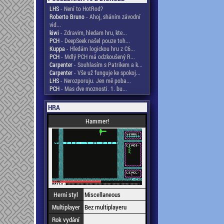
LHS
- Není to HotRod?
Roberto Bruno
- Ahoj, sháním závodní
vid...
kiwi
- Zdravim, hledam hru, kte...
PCH
- DeepSeek našel pouze toh...
Kuppa
- Hledám logickou hru z C6...
PCH
- Mdlý PCH má odzkoušený R...
Carpenter
- Souhlasím s Patrikem a k...
Carpenter
- Vše už funguje ke spokoj...
LHS
- Nerozporuju. Jen mě poba...
PCH
- Mas dve moznosti. 1. bu...
HRA
Hammer!
Herní styl
Miscellaneous
Multiplayer
Bez multiplayeru
Rok vydání