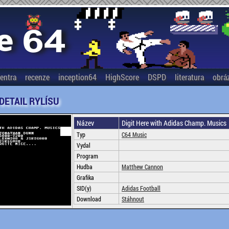
entra
recenze
inception64
HighScore
DSPD
literatura
obrá
 DETAIL RYLÍSU
Název
Digit Here with Adidas Champ. Musics
Typ
C64 Music
Vydal
Program
Hudba
Matthew Cannon
Grafika
SID(y)
Adidas Football
Download
Stáhnout