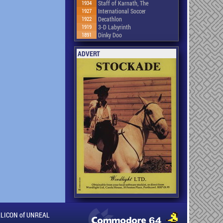
1934
Staff of Karnath, The
1927
International Soccer
1922
Decathlon
1919
3-D Labyrinth
1891
Dinky Doo
ADVERT
ILLICON of UNREAL