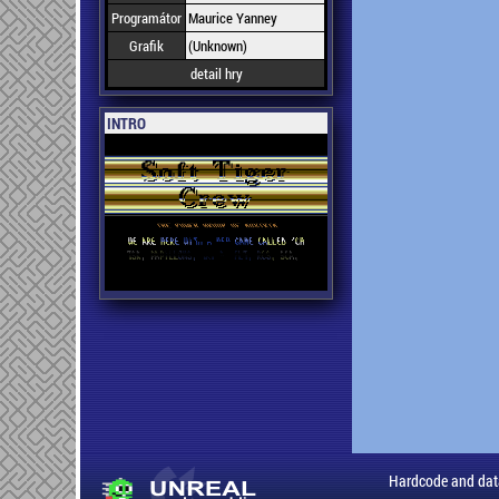
Programátor
Maurice Yanney
Grafik
(Unknown)
detail hry
INTRO
Hardcode and dat