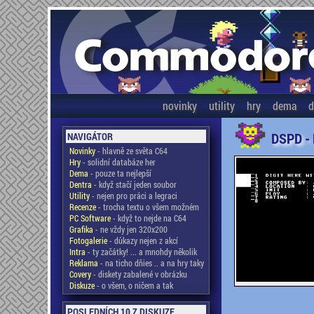
novinky
utility
hry
dema
d
DSPD -
NAVIGÁTOR
Novinky
- hlavně ze světa C64
Hry
- solidní databáze her
Dema
- pouze ta nejlepší
Dentra
- když stačí jeden soubor
Utility
- nejen pro práci a legraci
Recenze
- trocha textu o všem možném
PC Software
- když to nejde na C64
Grafika
- ne vždy jen 320x200
Fotogalerie
- důkazy nejen z akcí
Intra
- ty začátky! ... a mnohdy několik
Reklama
- na ticho dňies .. a na hry taky
Covery
- diskety zabalené v obrázku
Diskuze
- o všem, o ničem a tak
POSLEDNÍCH 10 Z DISKUZE