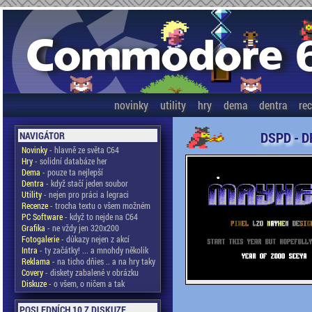
novinky
utility
hry
dema
dentra
re
DSPD - D
NAVIGÁTOR
Novinky
- hlavně ze světa C64
Hry
- solidní databáze her
Dema
- pouze ta nejlepší
Dentra
- když stačí jeden soubor
Utility
- nejen pro práci a legraci
Recenze
- trocha textu o všem možném
PC Software
- když to nejde na C64
Grafika
- ne vždy jen 320x200
Fotogalerie
- důkazy nejen z akcí
Intra
- ty začátky! ... a mnohdy několik
Reklama
- na ticho dňies .. a na hry taky
Covery
- diskety zabalené v obrázku
Diskuze
- o všem, o ničem a tak
POSLEDNÍCH 10 Z DISKUZE