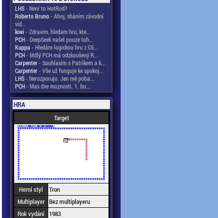
LHS
- Není to HotRod?
Roberto Bruno
- Ahoj, sháním závodní
vid...
kiwi
- Zdravim, hledam hru, kte...
PCH
- DeepSeek našel pouze toh...
Kuppa
- Hledám logickou hru z C6...
PCH
- Mdlý PCH má odzkoušený R...
Carpenter
- Souhlasím s Patrikem a k...
Carpenter
- Vše už funguje ke spokoj...
LHS
- Nerozporuju. Jen mě poba...
PCH
- Mas dve moznosti. 1. bu...
HRA
Target
Herní styl
Tron
Multiplayer
Bez multiplayeru
Rok vydání
1983