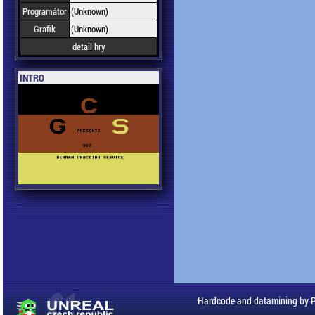
Programátor
(Unknown)
Grafik
(Unknown)
detail hry
INTRO
Hardcode and datamining by 