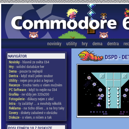
novinky
utility
hry
dema
dentra
re
DSPD - DE
NAVIGÁTOR
Novinky
- hlavně ze světa C64
Hry
- solidní databáze her
Dema
- pouze ta nejlepší
Dentra
- když stačí jeden soubor
Utility
- nejen pro práci a legraci
Recenze
- trocha textu o všem možném
PC Software
- když to nejde na C64
Grafika
- ne vždy jen 320x200
Fotogalerie
- důkazy nejen z akcí
Intra
- ty začátky! ... a mnohdy několik
Reklama
- na ticho dňies .. a na hry taky
Covery
- diskety zabalené v obrázku
Diskuze
- o všem, o ničem a tak
POSLEDNÍCH 10 Z DISKUZE