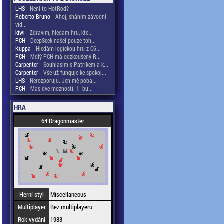
LHS
- Není to HotRod?
Roberto Bruno
- Ahoj, sháním závodní
vid...
kiwi
- Zdravim, hledam hru, kte...
PCH
- DeepSeek našel pouze toh...
Kuppa
- Hledám logickou hru z C6...
PCH
- Mdlý PCH má odzkoušený R...
Carpenter
- Souhlasím s Patrikem a k...
Carpenter
- Vše už funguje ke spokoj...
LHS
- Nerozporuju. Jen mě poba...
PCH
- Mas dve moznosti. 1. bu...
HRA
64 Dragonmaster
Herní styl
Miscellaneous
Multiplayer
Bez multiplayeru
Rok vydání
1983