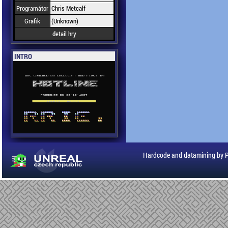
Programátor
Chris Metcalf
Grafik
(Unknown)
detail hry
INTRO
Hardcode and datamining by 