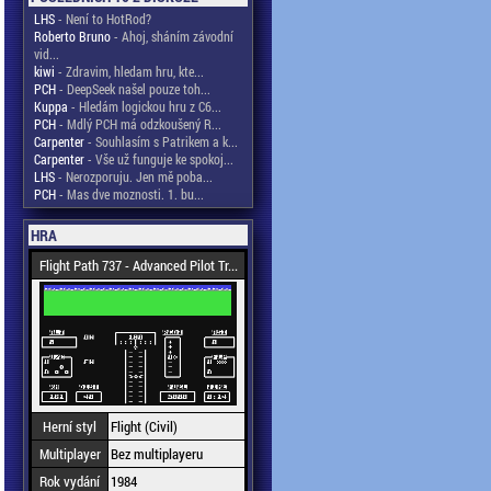
LHS
- Není to HotRod?
Roberto Bruno
- Ahoj, sháním závodní
vid...
kiwi
- Zdravim, hledam hru, kte...
PCH
- DeepSeek našel pouze toh...
Kuppa
- Hledám logickou hru z C6...
PCH
- Mdlý PCH má odzkoušený R...
Carpenter
- Souhlasím s Patrikem a k...
Carpenter
- Vše už funguje ke spokoj...
LHS
- Nerozporuju. Jen mě poba...
PCH
- Mas dve moznosti. 1. bu...
HRA
Flight Path 737 - Advanced Pilot Tr...
Herní styl
Flight (Civil)
Multiplayer
Bez multiplayeru
Rok vydání
1984