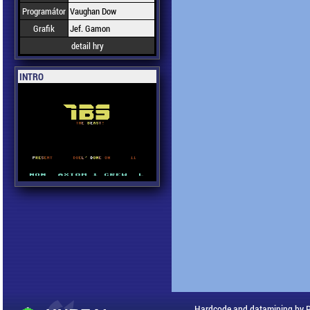
Programátor
Vaughan Dow
Grafik
Jef. Gamon
detail hry
INTRO
Hardcode and datamining by 