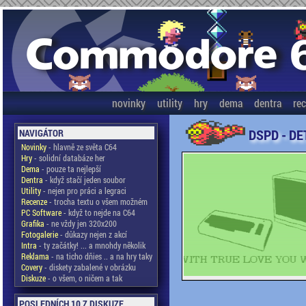
novinky
utility
hry
dema
dentra
re
DSPD - DE
NAVIGÁTOR
Novinky
- hlavně ze světa C64
Hry
- solidní databáze her
Dema
- pouze ta nejlepší
Dentra
- když stačí jeden soubor
Utility
- nejen pro práci a legraci
Recenze
- trocha textu o všem možném
PC Software
- když to nejde na C64
Grafika
- ne vždy jen 320x200
Fotogalerie
- důkazy nejen z akcí
Intra
- ty začátky! ... a mnohdy několik
Reklama
- na ticho dňies .. a na hry taky
Covery
- diskety zabalené v obrázku
Diskuze
- o všem, o ničem a tak
POSLEDNÍCH 10 Z DISKUZE