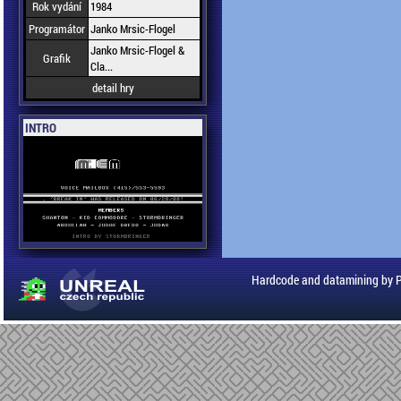
Rok vydání
1984
Programátor
Janko Mrsic-Flogel
Janko Mrsic-Flogel &
Grafik
Cla...
detail hry
INTRO
Hardcode and datamining by 