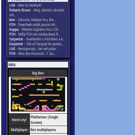
LHS
- Není to HotRod?
Roberto Bruno
- Ahoj, sháním závodní
vid...
kiwi
- Zdravim, hledam hru, kte...
PCH
- DeepSeek našel pouze toh...
Kuppa
- Hledám logickou hru z C6...
PCH
- Mdlý PCH má odzkoušený R...
Carpenter
- Souhlasím s Patrikem a k...
Carpenter
- Vše už funguje ke spokoj...
LHS
- Nerozporuju. Jen mě poba...
PCH
- Mas dve moznosti. 1. bu...
HRA
Big Ben
Platformer (Single
Herní styl
Screen)
Multiplayer
Bez multiplayeru