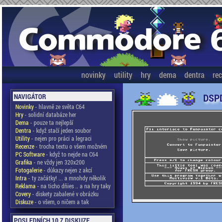
novinky
utility
hry
dema
dentra
re
DSPD
NAVIGÁTOR
Novinky
- hlavně ze světa C64
Hry
- solidní databáze her
Dema
- pouze ta nejlepší
Dentra
- když stačí jeden soubor
Utility
- nejen pro práci a legraci
Recenze
- trocha textu o všem možném
PC Software
- když to nejde na C64
Grafika
- ne vždy jen 320x200
Fotogalerie
- důkazy nejen z akcí
Intra
- ty začátky! ... a mnohdy několik
Reklama
- na ticho dňies .. a na hry taky
Covery
- diskety zabalené v obrázku
Diskuze
- o všem, o ničem a tak
POSLEDNÍCH 10 Z DISKUZE