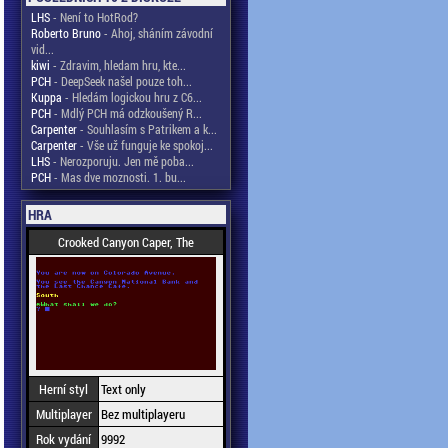
LHS
- Není to HotRod?
Roberto Bruno
- Ahoj, sháním závodní
vid...
kiwi
- Zdravim, hledam hru, kte...
PCH
- DeepSeek našel pouze toh...
Kuppa
- Hledám logickou hru z C6...
PCH
- Mdlý PCH má odzkoušený R...
Carpenter
- Souhlasím s Patrikem a k...
Carpenter
- Vše už funguje ke spokoj...
LHS
- Nerozporuju. Jen mě poba...
PCH
- Mas dve moznosti. 1. bu...
HRA
Crooked Canyon Caper, The
Herní styl
Text only
Multiplayer
Bez multiplayeru
Rok vydání
9992