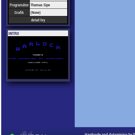
Programátor
Thomas Sipe
Grafik
(None)
detail hry
INTRO
Hardcode and datamining by 