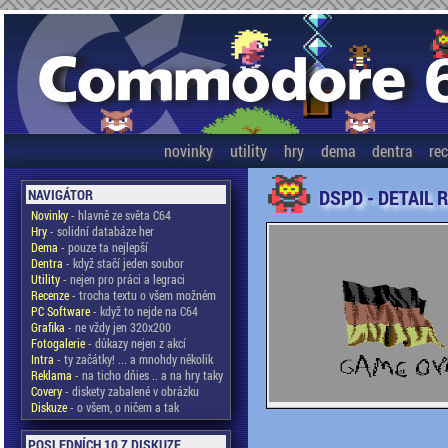
novinky
utility
hry
dema
dentra
re
DSPD - DETAIL 
NAVIGÁTOR
Novinky
- hlavně ze světa C64
Hry
- solidní databáze her
Dema
- pouze ta nejlepší
Dentra
- když stačí jeden soubor
Utility
- nejen pro práci a legraci
Recenze
- trocha textu o všem možném
PC Software
- když to nejde na C64
Grafika
- ne vždy jen 320x200
Fotogalerie
- důkazy nejen z akcí
Intra
- ty začátky! ... a mnohdy několik
Reklama
- na ticho dňies .. a na hry taky
Covery
- diskety zabalené v obrázku
Diskuze
- o všem, o ničem a tak
POSLEDNÍCH 10 Z DISKUZE