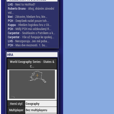
LHS
- Není to HotRod?
Roberto Bruno
- Ahoj, sháním závodní
vid...
kiwi
- Zdravim, hledam hru, kte...
PCH
- DeepSeek našel pouze toh...
Kuppa
- Hledám logickou hru z C6...
PCH
- Mdlý PCH má odzkoušený R...
Carpenter
- Souhlasím s Patrikem a k...
Carpenter
- Vše už funguje ke spokoj...
LHS
- Nerozporuju. Jen mě poba...
PCH
- Mas dve moznosti. 1. bu...
HRA
World Geography Series - States &
C...
Herní styl
Geography
Multiplayer
Bez multiplayeru