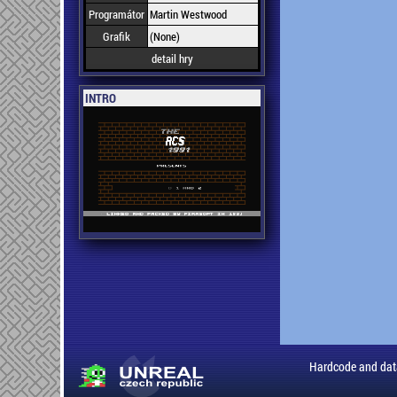
Programátor
Martin Westwood
Grafik
(None)
detail hry
INTRO
Hardcode and dat