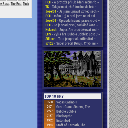
PCH
- A protože při ukládání ničím fo ~
e Bass
,
The End
,
Tuck
TK
- Tak jsem si ještě trochu víc hrá ~
Josef01
- Já jsem upravil vzhled šach ~
PCH
- mám ji ;) a hral jsem na ni asi ~
Josef01
- Opravdu krásná práce, člově ~
PCH
- To je snad první, sociálně kons ~
Kokesch
- Super. Ale proč děkovat rod ~
LHS
- Vyšla hra Bubble Bobble: Lost C ~
Sillicon
- Toto je opravdu utlimátní ~
sc128
- Super práce! Děkuji. Chybí mi ~
TOP 10 HRY
3560
Vegas Casino II
2401
Great Giana Sisters , The
2277
Bubble Bobble
2137
Blackwyche
1982
Entombed
1934
Staff of Karnath, The