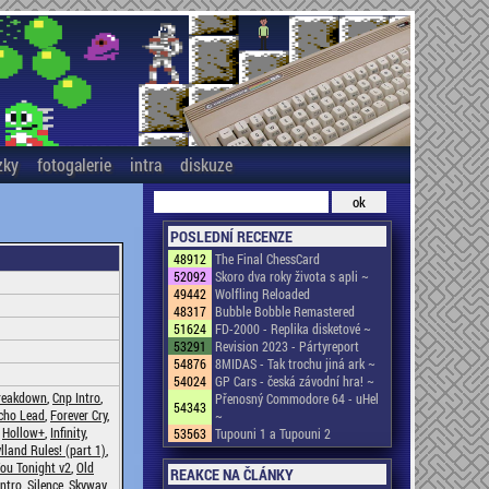
zky
fotogalerie
intra
diskuze
POSLEDNÍ RECENZE
48912
The Final ChessCard
52092
Skoro dva roky života s apli ~
49442
Wolfling Reloaded
48317
Bubble Bobble Remastered
51624
FD-2000 - Replika disketové ~
53291
Revision 2023 - Pártyreport
54876
8MIDAS - Tak trochu jiná ark ~
54024
GP Cars - česká závodní hra! ~
reakdown
,
Cnp Intro
,
Přenosný Commodore 64 - uHel
54343
cho Lead
,
Forever Cry
,
~
,
Hollow+
,
Infinity
,
53563
Tupouni 1 a Tupouni 2
lland Rules! (part 1)
,
ou Tonight v2
,
Old
REAKCE NA ČLÁNKY
Intro
,
Silence
,
Skyway