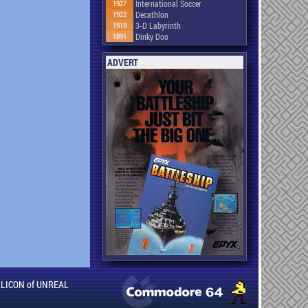
1927
International Soccer
1922
Decathlon
1919
3-D Labyrinth
1891
Dinky Doo
ADVERT
ILLICON of UNREAL