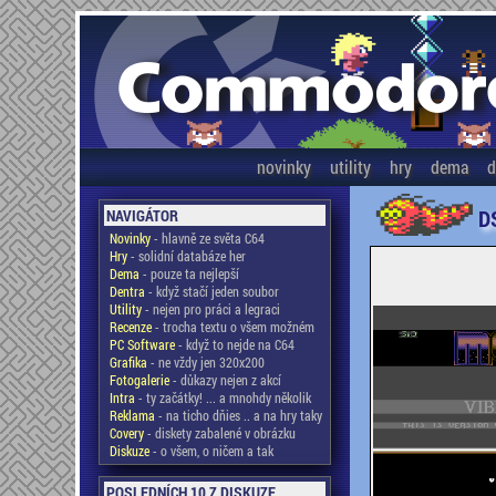
novinky
utility
hry
dema
d
D
NAVIGÁTOR
Novinky
- hlavně ze světa C64
Hry
- solidní databáze her
Dema
- pouze ta nejlepší
Dentra
- když stačí jeden soubor
Utility
- nejen pro práci a legraci
Recenze
- trocha textu o všem možném
PC Software
- když to nejde na C64
Grafika
- ne vždy jen 320x200
Fotogalerie
- důkazy nejen z akcí
Intra
- ty začátky! ... a mnohdy několik
Reklama
- na ticho dňies .. a na hry taky
Covery
- diskety zabalené v obrázku
Diskuze
- o všem, o ničem a tak
POSLEDNÍCH 10 Z DISKUZE