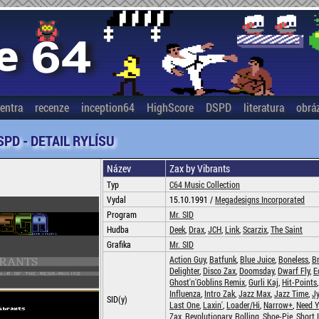
entra
recenze
inception64
HighScore
DSPD
literatura
obrá
SPD - DETAIL RYLÍSU
Název
Zax by Vibrants
Typ
C64 Music Collection
Vydal
15.10.1991 /
Megadesigns Incorporated
Program
Mr. SID
Hudba
Deek
,
Drax
,
JCH
,
Link
,
Scarzix
,
The Saint
Grafika
Mr. SID
Action Guy
,
Batfunk
,
Blue Juice
,
Boneless
,
B
Delighter
,
Disco Zax
,
Doomsday
,
Dwarf Fly
,
E
Ghost'n'Goblins Remix
,
Gurli Kaj
,
Hit-Points
Influenza
,
Intro Zak
,
Jazz Max
,
Jazz Time
,
Jy
SID(y)
Last One
,
Laxin'
,
Loader/Hi
,
Narrow+
,
Need Y
Zax
,
Revolutionary
,
Rolling
,
Shoe-Pie
,
Short 