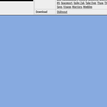
89
,
Spaceport
,
Spiky Zak
,
Take Over
,
Thaw
,
Th
Says
,
Visage
,
Warriors
,
Weebles
Download
Stáhnout