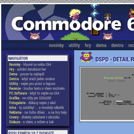
novinky
utility
hry
dema
dentra
re
DSPD - DETAIL 
NAVIGÁTOR
Novinky
- hlavně ze světa C64
Hry
- solidní databáze her
Dema
- pouze ta nejlepší
Dentra
- když stačí jeden soubor
Utility
- nejen pro práci a legraci
Recenze
- trocha textu o všem možném
PC Software
- když to nejde na C64
Grafika
- ne vždy jen 320x200
Fotogalerie
- důkazy nejen z akcí
Intra
- ty začátky! ... a mnohdy několik
Reklama
- na ticho dňies .. a na hry taky
Covery
- diskety zabalené v obrázku
Diskuze
- o všem, o ničem a tak
POSLEDNÍCH 10 Z DISKUZE