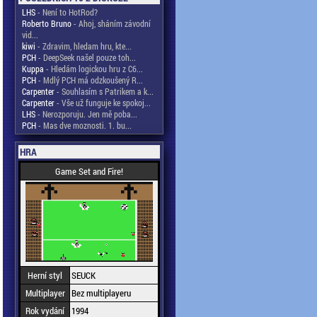
LHS
- Není to HotRod?
Roberto Bruno
- Ahoj, sháním závodní
vid...
kiwi
- Zdravim, hledam hru, kte...
PCH
- DeepSeek našel pouze toh...
Kuppa
- Hledám logickou hru z C6...
PCH
- Mdlý PCH má odzkoušený R...
Carpenter
- Souhlasím s Patrikem a k...
Carpenter
- Vše už funguje ke spokoj...
LHS
- Nerozporuju. Jen mě poba...
PCH
- Mas dve moznosti. 1. bu...
HRA
Game Set and Fire!
Herní styl
SEUCK
Multiplayer
Bez multiplayeru
Rok vydání
1994