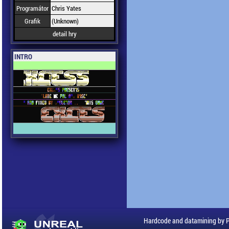
Programátor
Chris Yates
Grafik
(Unknown)
detail hry
INTRO
Hardcode and datamining by 