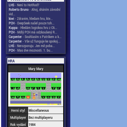
LHS
- Není to HotRod?
Roberto Bruno
- Ahoj, sháním závodní
vid...
kiwi
- Zdravim, hledam hru, kte...
PCH
- DeepSeek našel pouze toh...
Kuppa
- Hledám logickou hru z C6...
PCH
- Mdlý PCH má odzkoušený R...
Carpenter
- Souhlasím s Patrikem a k...
Carpenter
- Vše už funguje ke spokoj...
LHS
- Nerozporuju. Jen mě poba...
PCH
- Mas dve moznosti. 1. bu...
HRA
Mary Mary
Herní styl
Miscellaneous
Multiplayer
Bez multiplayeru
Rok vydání
1984