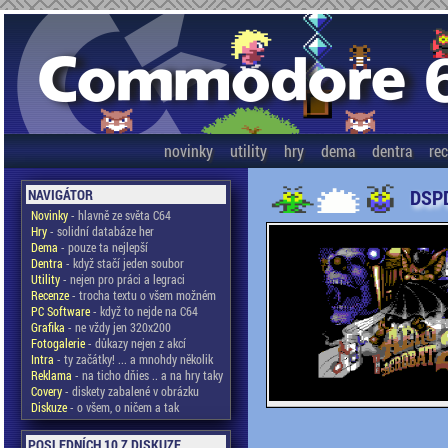
novinky
utility
hry
dema
dentra
re
DSPD
NAVIGÁTOR
Novinky
- hlavně ze světa C64
Hry
- solidní databáze her
Dema
- pouze ta nejlepší
Dentra
- když stačí jeden soubor
Utility
- nejen pro práci a legraci
Recenze
- trocha textu o všem možném
PC Software
- když to nejde na C64
Grafika
- ne vždy jen 320x200
Fotogalerie
- důkazy nejen z akcí
Intra
- ty začátky! ... a mnohdy několik
Reklama
- na ticho dňies .. a na hry taky
Covery
- diskety zabalené v obrázku
Diskuze
- o všem, o ničem a tak
POSLEDNÍCH 10 Z DISKUZE