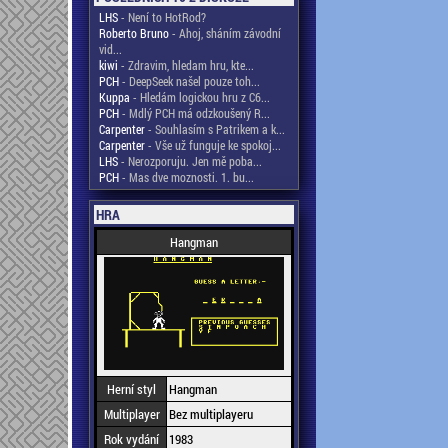
LHS
- Není to HotRod?
Roberto Bruno
- Ahoj, sháním závodní
vid...
kiwi
- Zdravim, hledam hru, kte...
PCH
- DeepSeek našel pouze toh...
Kuppa
- Hledám logickou hru z C6...
PCH
- Mdlý PCH má odzkoušený R...
Carpenter
- Souhlasím s Patrikem a k...
Carpenter
- Vše už funguje ke spokoj...
LHS
- Nerozporuju. Jen mě poba...
PCH
- Mas dve moznosti. 1. bu...
HRA
Hangman
Herní styl
Hangman
Multiplayer
Bez multiplayeru
Rok vydání
1983