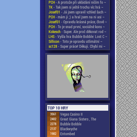
PCH
- A protože při ukládání ničím fo ~
TK
- Tak jsem si ještě trochu víc hrá ~
Josef01
- Já jsem upravil vzhled šach ~
PCH
- mám ji ;) a hral jsem na ni asi ~
Josef01
- Opravdu krásná práce, člově ~
PCH
- To je snad první, sociálně kons ~
Kokesch
- Super. Ale proč děkovat rod ~
LHS
- Vyšla hra Bubble Bobble: Lost C ~
Sillicon
- Toto je opravdu utlimátní ~
sc128
- Super práce! Děkuji. Chybí mi ~
TOP 10 HRY
3561
Vegas Casino II
2402
Great Giana Sisters , The
2278
Bubble Bobble
2137
Blackwyche
1982
Entombed