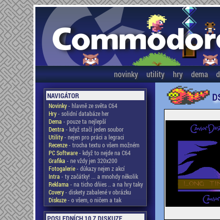
novinky
utility
hry
dema
d
D
NAVIGÁTOR
Novinky
- hlavně ze světa C64
Hry
- solidní databáze her
Dema
- pouze ta nejlepší
Dentra
- když stačí jeden soubor
Utility
- nejen pro práci a legraci
Recenze
- trocha textu o všem možném
PC Software
- když to nejde na C64
Grafika
- ne vždy jen 320x200
Fotogalerie
- důkazy nejen z akcí
Intra
- ty začátky! ... a mnohdy několik
Reklama
- na ticho dňies .. a na hry taky
Covery
- diskety zabalené v obrázku
Diskuze
- o všem, o ničem a tak
POSLEDNÍCH 10 Z DISKUZE