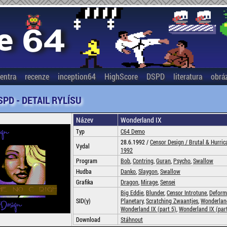
entra
recenze
inception64
HighScore
DSPD
literatura
obrá
SPD - DETAIL RYLÍSU
Název
Wonderland IX
Typ
C64 Demo
28.6.1992 /
Censor Design /
Brutal & Hurri
Vydal
1992
Program
Bob
,
Contring
,
Guran
,
Psycho
,
Swallow
Hudba
Danko
,
Slaygon
,
Swallow
Grafika
Dragon
,
Mirage
,
Sensei
Big Eddie
,
Blunder
,
Censor Introtune
,
Deform
SID(y)
Planetary
,
Scratching Zwaantjes
,
Wonderland
Wonderland IX (part 5)
,
Wonderland IX (part
Download
Stáhnout