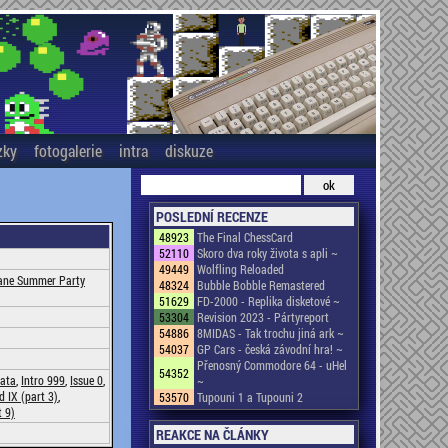
zky
fotogalerie
intra
diskuze
POSLEDNÍ RECENZE
48923
The Final ChessCard
52110
Skoro dva roky života s apli ~
49449
Wolfling Reloaded
cane Summer Party
48324
Bubble Bobble Remastered
51629
FD-2000 - Replika disketové ~
53304
Revision 2023 - Pártyreport
54886
8MIDAS - Tak trochu jiná ark ~
54037
GP Cars - česká závodní hra! ~
Přenosný Commodore 64 - uHel
54352
ata
,
Intro 999
,
Issue 0
,
~
 IX (part 3)
,
53570
Tupouni 1 a Tupouni 2
 9)
REAKCE NA ČLÁNKY