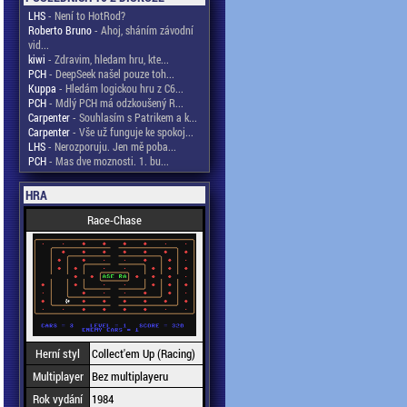
LHS
- Není to HotRod?
Roberto Bruno
- Ahoj, sháním závodní
vid...
kiwi
- Zdravim, hledam hru, kte...
PCH
- DeepSeek našel pouze toh...
Kuppa
- Hledám logickou hru z C6...
PCH
- Mdlý PCH má odzkoušený R...
Carpenter
- Souhlasím s Patrikem a k...
Carpenter
- Vše už funguje ke spokoj...
LHS
- Nerozporuju. Jen mě poba...
PCH
- Mas dve moznosti. 1. bu...
HRA
Race-Chase
Herní styl
Collect'em Up (Racing)
Multiplayer
Bez multiplayeru
Rok vydání
1984