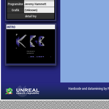
Programátor
Jeremy Hammett
Grafik
(Unknown)
detail hry
INTRO
Hardcode and datamining by 