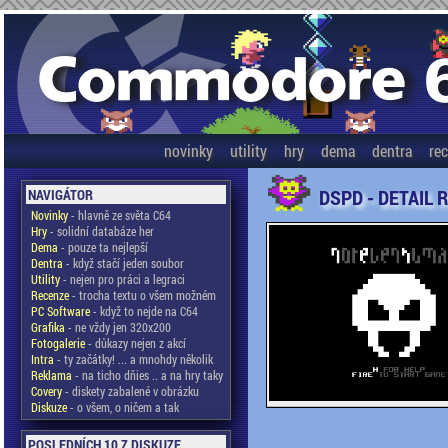
novinky
utility
hry
dema
dentra
re
DSPD - DETAIL 
NAVIGÁTOR
Novinky
- hlavně ze světa C64
Hry
- solidní databáze her
Dema
- pouze ta nejlepší
Dentra
- když stačí jeden soubor
Utility
- nejen pro práci a legraci
Recenze
- trocha textu o všem možném
PC Software
- když to nejde na C64
Grafika
- ne vždy jen 320x200
Fotogalerie
- důkazy nejen z akcí
Intra
- ty začátky! ... a mnohdy několik
Reklama
- na ticho dňies .. a na hry taky
Covery
- diskety zabalené v obrázku
Diskuze
- o všem, o ničem a tak
POSLEDNÍCH 10 Z DISKUZE